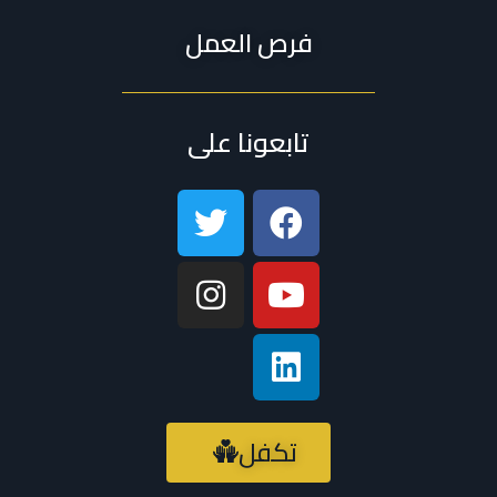
فرص العمل
تابعونا على
تكفل