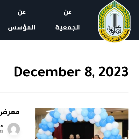
عن
عن
الجمعية
المؤسس
December 8, 2023
معرض ا
مل
23