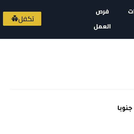
ت
فرص
تكفل
العمل
جنوبا