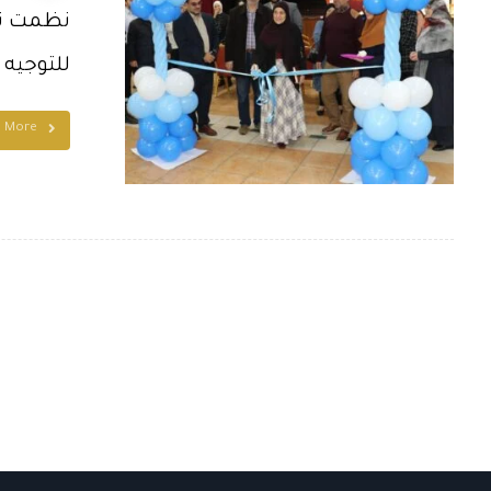
نظمت ثان
للتوجيه ال
d More