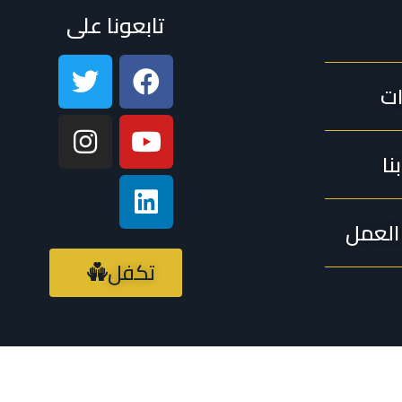
تابعونا على
ات
نا
لعمل
تكفل