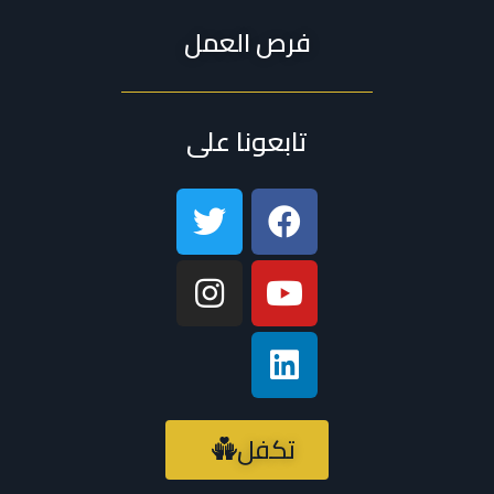
فرص العمل
تابعونا على
تكفل