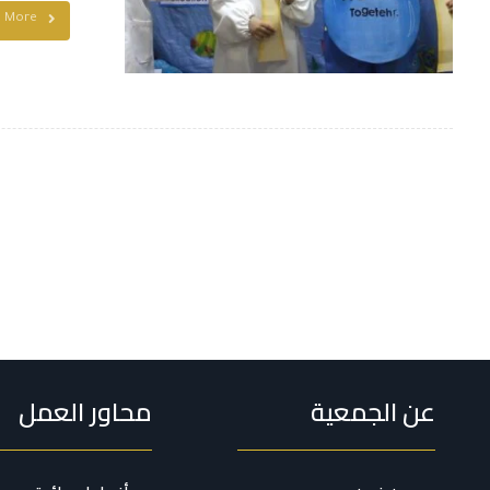
d More
عن الجمعية
محاور العمل