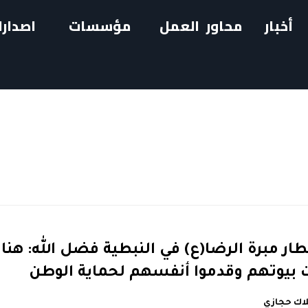
أخبار
محاور العمل
مؤسسات
اصدارا
طار مبرة الرضا(ع) في النبطية فضل الله: هن
بيوتهم وقدموا أنفسهم لحماية الوطن
اك حجازي