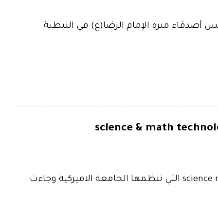
 أصدقاء مبرة الإمام الرضا(ع) في النبطية
شاركت مدارس المبرات في مباراة ال science math and technology fair التي تنظمها الجامعة الاميركية وجاءت