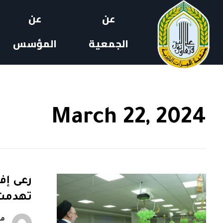
عن
عن
الجمعية
المؤسس
March 22, 2024
رعى إف
تهدمت 
مل