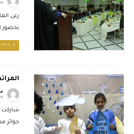
24
رعى العل
بحضور ال
d More
المراتب الأ
مل
24
جوائز مد