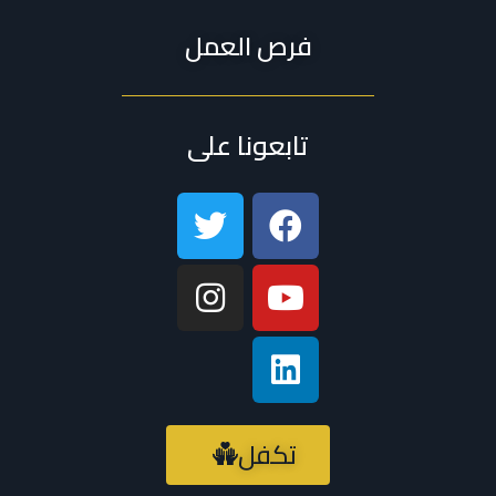
فرص العمل
تابعونا على
تكفل