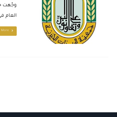
وجّهت جم
العام في
d More