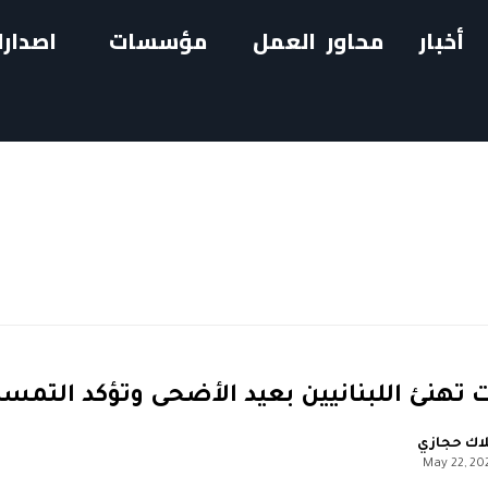
أخبار
محاور العمل
مؤسسات
اصدارا
ات تهنئ اللبنانيين بعيد الأضحى وتؤكد التمس
اك حجازي
May 22, 20