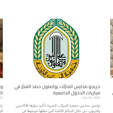
خريجو مدارس المبرّات يواصلون حصد التميّز في
وف
مباريات الدخول الجامعية
ال
26
July 29, 2026
تواصل مدارس جمعية المبرّات الخيرية تأكيد تميّزها الأكاديمي
زا
والتربوي، من خلال النتائج اللافتة التي حققها خريجوها في
ال