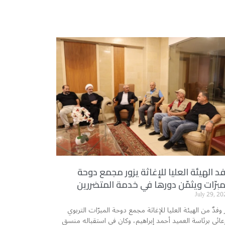
د الهيئة العليا للإغاثة يزور مجمع دوحة
مبرّات ويثمّن دورها في خدمة المتضررين
July 29, 20
ر وفدٌ من الهيئة العليا للإغاثة مجمع دوحة المبرّات التربوي
رعائي برئاسة العميد أحمد إبراهيم، وكان في استقباله منسق