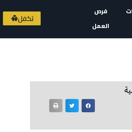
ت
فرص
تكفل
العمل
ية