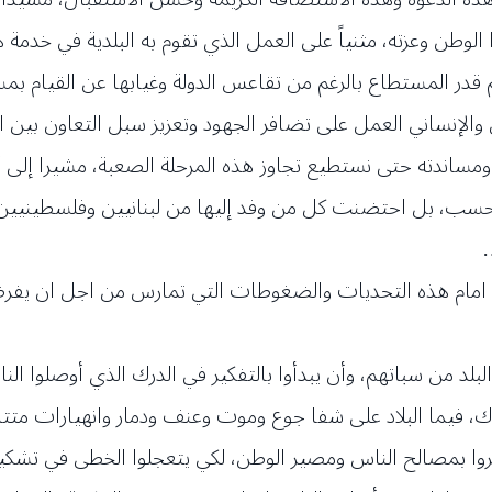
طن وعزته، مثنياً على العمل الذي تقوم به البلدية في خدمة ه
در المستطاع بالرغم من تقاعس الدولة وغيابها عن القيام بمس
قي والإنساني العمل على تضافر الجهود وتعزيز سبل التعاون بين 
ندته حتى نستطيع تجاوز هذه المرحلة الصعبة، مشيرا إلى أننا ت
ها فحسب، بل احتضنت كل من وفد إليها من لبنانيين وفلسطينيين 
…
مام هذه التحديات والضغوطات التي تمارس من اجل ان يفرض 
د من سباتهم، وأن يبدأوا بالتفكير في الدرك الذي أوصلوا الن
، فيما البلاد على شفا جوع وموت وعنف ودمار وانهيارات متتال
كروا بمصالح الناس ومصير الوطن، لكي يتعجلوا الخطى في تشك