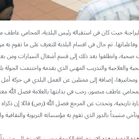
ج البراجنة حيث كان في استقباله رئيس البلدية، المحامي عاطف
اعلياتها. ثم جال في اقسام البلدية للتعرف على ما تقوم به من 
ت صحية، وانطلقوا بعد ذلك إلى قسم أشغال السيارات ومن بعدها
ية والعلاجية والتدريب المهني الذي يقدمه واختتمت الجولة بل
عية ومخاتيرها، إضافة إلى ممثلين عن العمل البلدي في حركة أم
المحامي عاطف منصور، رحب في بدايتها بالعلامة فضل الله معتب
 زيارة تاريخية، وتحدث عن المرجع فضل الله (رض) قائلا إن ذكراه
خي مشيداً بالدور الذي تقوم به مؤسساته التربوية والثقافية وا
هذه الدعوة وهذه الاستضافة الكريمة وحسن الاستقبال، مشيداً به