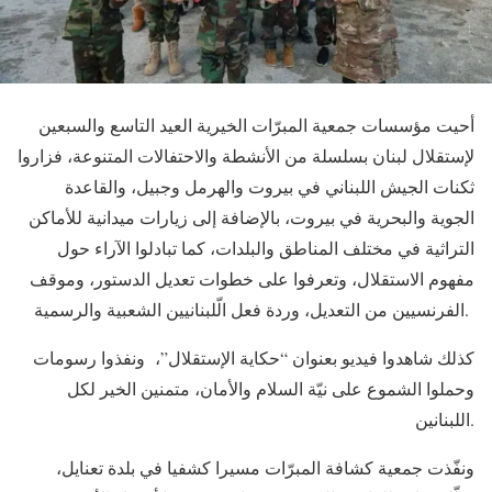
أحيت مؤسسات جمعية المبرّات الخيرية العيد التاسع والسبعين
لإستقلال لبنان بسلسلة من الأنشطة والاحتفالات المتنوعة، فزاروا
ثكنات الجيش اللبناني في بيروت والهرمل وجبيل، والقاعدة
الجوية والبحرية في بيروت، بالإضافة إلى زيارات ميدانية للأماكن
التراثية في مختلف المناطق والبلدات، كما تبادلوا الآراء حول
مفهوم الاستقلال، وتعرفوا على خطوات تعديل الدستور، وموقف
الفرنسيين من التعديل، وردة فعل الّلبنانيين الشعبية والرسمية.
كذلك شاهدوا فيديو بعنوان “حكاية الإستقلال”، ونفذوا رسومات
وحملوا الشموع على نيّة السلام والأمان، متمنين الخير لكل
اللبنانين.
ونفّذت جمعية كشافة المبرّات مسيرا كشفيا في بلدة تعنايل،