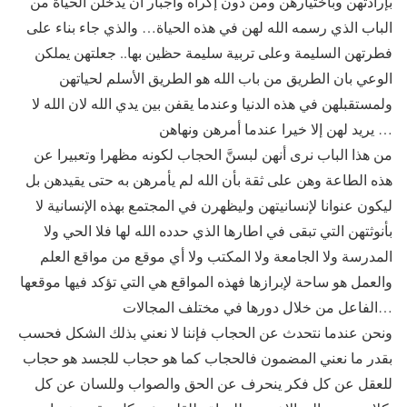
بإرادتهن وباختيارهن ومن دون إكراه واجبار ان يدخلن الحياة من
الباب الذي رسمه الله لهن في هذه الحياة… والذي جاء بناء على
فطرتهن السليمة وعلى تربية سليمة حظين بها.. جعلتهن يملكن
الوعي بان الطريق من باب الله هو الطريق الأسلم لحياتهن
ولمستقبلهن في هذه الدنيا وعندما يقفن بين يدي الله لان الله لا
يريد لهن إلا خيرا عندما أمرهن ونهاهن …
من هذا الباب نرى أنهن لبسنَّ الحجاب لكونه مظهرا وتعبيرا عن
هذه الطاعة وهن على ثقة بأن الله لم يأمرهن به حتى يقيدهن بل
ليكون عنوانا لإنسانيتهن وليظهرن في المجتمع بهذه الإنسانية لا
بأنوثتهن التي تبقى في اطارها الذي حدده الله لها فلا الحي ولا
المدرسة ولا الجامعة ولا المكتب ولا أي موقع من مواقع العلم
والعمل هو ساحة لإبرازها فهذه المواقع هي التي تؤكد فيها موقعها
الفاعل من خلال دورها في مختلف المجالات…
ونحن عندما نتحدث عن الحجاب فإننا لا نعني بذلك الشكل فحسب
بقدر ما نعني المضمون فالحجاب كما هو حجاب للجسد هو حجاب
للعقل عن كل فكر ينحرف عن الحق والصواب وللسان عن كل