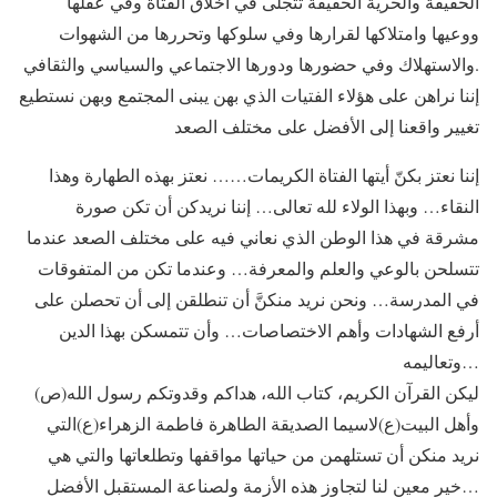
الحقيقة والحرية الحقيقة تتجلى في اخلاق الفتاة وفي عقلها
ووعيها وامتلاكها لقرارها وفي سلوكها وتحررها من الشهوات
والاستهلاك وفي حضورها ودورها الاجتماعي والسياسي والثقافي.
إننا نراهن على هؤلاء الفتيات الذي بهن يبنى المجتمع وبهن نستطيع
تغيير واقعنا إلى الأفضل على مختلف الصعد
إننا نعتز بكنّ أيتها الفتاة الكريمات…… نعتز بهذه الطهارة وهذا
النقاء… وبهذا الولاء لله تعالى… إننا نريدكن أن تكن صورة
مشرقة في هذا الوطن الذي نعاني فيه على مختلف الصعد عندما
تتسلحن بالوعي والعلم والمعرفة… وعندما تكن من المتفوقات
في المدرسة… ونحن نريد منكنَّ أن تنطلقن إلى أن تحصلن على
أرفع الشهادات وأهم الاختصاصات… وأن تتمسكن بهذا الدين
وتعاليمه…
ليكن القرآن الكريم، كتاب الله، هداكم وقدوتكم رسول الله(ص)
وأهل البيت(ع)لاسيما الصديقة الطاهرة فاطمة الزهراء(ع)التي
نريد منكن أن تستلهمن من حياتها مواقفها وتطلعاتها والتي هي
خير معين لنا لتجاوز هذه الأزمة ولصناعة المستقبل الأفضل…