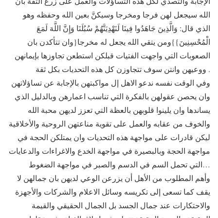
الإجابة والتصدي لكل هذه التساؤلات والعمل على زرع الثقة بان
الله سيجعل لهن فرجا ومخرجا وسيكنَّ بعين الله وحفظه وهو
الذي قال: وَالَّذِينَ جَاهَدُوا فِينَا لَنَهْدِيَنَّهُمْ سُبُلَنَا وَإِنَّ اللَّهَ لَمَعَ
الْمُحْسِنِينَ}}ومن يتقي الله يجعل له مخرجا{وان تتأكدن بان
الصعوبات التي واجهت الفتيات قبلكن استطعن تجاوزها بإيمانهن
ووعيهن وانتن سوف تتجاوزن كل هذه التحديات بكل ثقة .
وفي الوقت نفسه ندعو الاهل إل مواكبتهن بالإجابة عن تساؤلاتهن
وان يحصن عقولهن بالفكرة التي تناسب اعمارهن وبالدليل الذي
يساندها وان يلينوا قلوبهن بالعظة التي تعزز لديهن محبة الله
والخوف من عقابه والعمل على تقوية مناعتهن الروحية والأخلاقية
ليكن قادرات على مواجهة هذه التحديات وان يمتلكن الحجة في
مواجهة الحجة وبالبصيرة في مواجهة الخدع والاغراءات والدعايات
التي تحمل السم في الدسم والصبر في مواجهة الضغوط…
وأهم المطلوب من الأهل أن يزرعن الوعي لديهن بان جمالهن لا
يقف كما تسعى إلى تكريسه وسائل الاعلام والشركات والأجهزة
والاحتكارات عند جمال الجسد بل الجمال الحقيقي والقيمة