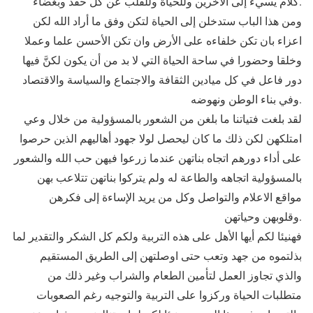
كلام يسيء إلى الاخرين وللحياة وللقلب عن كل حقد وبغضاء.
ومن هذا الباب ستدخلن إلى الحياة لتكن وفق ما أراد الله لكن
اعزاء بان تكن خلفاءه على الأرض وان تكن الأحسن علما وعملا
وخلقا وحضورا في ساحة الحياة التي لا بد من أن يكون لكنَّ فيها
دور فاعل في كل ميادين الثقافة والاجتماع والسياسة والاقتصاد
وفي بناء الوطن ونهوضه.
لقد بلغت فتياتنا ما بلغن من الشعور بالمسؤولية من خلال وعي
امتلكهن لكن ذلك ما كان ليحصل لولا جهود أهاليهم الذين حرصوا
على أداء دورهم اتجاه بناتهن عندما زرعوا فيهن حب الله والشعور
بالمسؤولية اتجاهه والطاعة له ولم يتركوا بناتهن تتلاعب بهن
مواقع الاعلام والتواصل وكل من يريد الإساءة إلى فكرهن
وقلوبهن وحياتهن.
فهنيئا لكم أيها الأهل على هذه التربية ولكم كل الشكر والتقدير لما
بذلتموه من جهد وتعب حتى اوصلتهن إلى الطريق المستقيم
والذي تجاوز العمل لتأمين الطعام والشراب وغير ذلك من
متطلبات الحياة وركزوا على التربية والتوجيه رغم الصعوبات