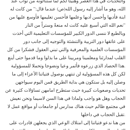
والتحديات في هذا العصر وهنيئا لكم لما ستنالونه من ثواب عند
الله، وهو ما أشار إليه رسول الله(ص) عندما قال:” من كانت له
ابنة فأدبها وأحسن أدبها وعلمها فأحسن تعليمها فأوسع عليها من
نعم الله التي أسبغ عليه كانت له منعةً وستراً من النار”
وبالطبع لا ننسى الدور الكبير للمؤسسات التعليمية التي أخذت
على عاتقها دور التربية والتنشئة والتوجيه إلى جانب دور
المؤسسات العلمية والمعرفية والتي تبني العقول فشكرا من كل
القلب لمدارئنا ومعلمينا ومربينا على ما بذلوا وما قدموا حتى أينع
هذا الحصاد الذي زرعوه فأثمر وعيا ونضوجا وتحملا للمسؤولية.
لكن كل هذه المسؤولية لن تنتهي بوصول فتياتنا الأعزاء إلى ما
وصلن إليه بل ستكون هي بداية الطريق فمن اليوم سيواجهن
تحديات وصعوبات كبيرة حيث ستطرح امامهن تساؤلات كثيرة عن
الحجاب وهل هو واجب ولماذا في هذا السن لاسيما ونحن نعيش
في مجتمع ظالم حيث هناك مدارس أو جامعات أو مواقع عمل لا
تقبل الحجاب في داخلها.
من هنا ندعو فتياتنا إلى امتلاك الوعي الذي يجعلهن قادرات على