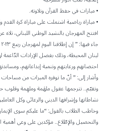
• مبارات في حفظ القرآن وتلاوته.
• مباراة رياضية اشتملت على مباراة كرة القدم وك
افتتح المهرجان بالنشيد الوطني اللبناني، تلاه 
ج
لبنان المحبطة، وذلك بفضل الإرادات الدّاعمة 
احتضانهم ورعايتهم وتنمية إبداعاتهم، ومساندت
وأشار إلى: ” أنّ ما توفره المبرات من مساحات 
وتقيّم.. تترجمها عقول ملهَمة وملهِمة وقلوب حان
نشاطاتها وإشرافها الديني والرعائي وكل العامل
وخاطب الطلاب بالقول: “ما عليكم سوى الإيمان 
والتحصيل والإطّلاع.. مؤكدين على وعي أهمية ا