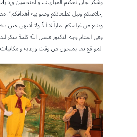
وشكر لجان تحكيم المباريات والمنظّمين وإدارا
إخلاصكم ونبل تطلعاتكم وصوابية أهدافكم”، مضي
وتنبع من غراسكم ثماراً لا ألذّ ولا أشهى حين ت
وفي الختام وجه الدكتور فضل الله كلمة شكر للد
المواقع بما يمنحون من وقت ورعاية وإمكانيات ليك