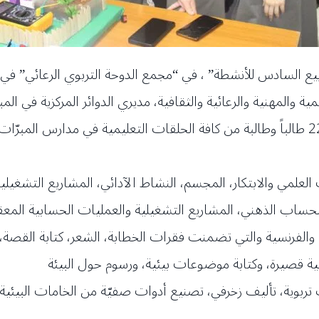
ع السادس للأنشطة” ، في “مجمع الدوحة التربوي الرعائي” في 
 والمهنية والرعائية والثقافية، مديري الدوائر المركزية في ال
لعلمي والابتكار، المجسم، النشاط الآدائي، المشاريع التشغيلي
حساب الذهني، المشاريع التشغيلية والعمليات الحسابية المعق
زية والفرنسية والتي تضمنت فقرات الخطابة، الشعر، كتابة القصة، 
ئية قصيرة، وكتابة موضوعات بيئية، ورسوم حول البيئة
 تربوية، تأليف زخرفي، تصنيع أدوات صفيّة من الخامات البيئي