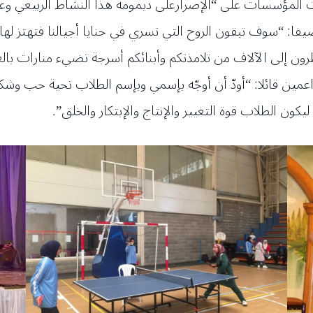
ت المؤسسات على “الإصرارعلى ديمومة هذا النشاط الربيعي وعد
فا: “سوف تبقون الروح التي تسري في حنايا أجيالنا فتهتز لها
نظرون إلى الآلاف من تلامذتكم وأبنائكم أسرجة تضيء منارات بالع
اعمين قائلا: “أودّ أن أوجّه بإسمي وبإسم الطلاب تحية حب وش
ون الطلاب قوة التغيير والإنتاج والإبتكار والخلق”.