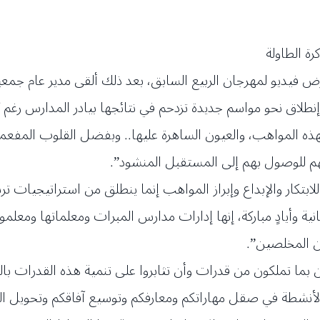
رة الطاولة
عرض فيديو لمهرجان الربيع السابق، بعد ذلك ألقى مدير عام جمعي
اء فيها: ” إن إطلاقنا اليوم لمهرجان ربيع ٢٠٢٣ إنطلاق نحو مواسم جديدة تزدحم في نتائجها 
لهذه المواهب، والعيون الساهرة عليها.. وبفضل القلوب المفعم
هم للوصول بهم إلى المستقبل المنشود”.
للابتكار والإبداع وإبراز المواهب إنما ينطلق من استراتيجيات 
ية وأيادٍ مباركة، إنها إدارات مدارس المبرات ومعلماتها ومعلمو
ين المخلصين”.
بما تملكون من قدرات وأن تثابروا على تنمية هذه القدرات بالت
لأنشطة في صقل مهاراتكم ومعارفكم وتوسيع آفاقكم وتحويل الم