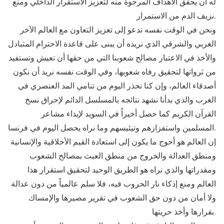
له أن يحقق الأهداف المرجوة منه لتعزيز الاستقرار الداخلي ومنع
نزيف الدم من الاستمرار.
ونحن في الوقت نفسه ندعو إلى تعزيز التعاون مع العالم الآخر
الغربي والشرقي الذي نريده أن يبنى على قاعدة الاحترام المتبادل
والأخذ في الاعتبار مصالح شعوبنا التي من حقها أن تعيش وتستفيد
من ثرواتها لتحقيق رفاه شعوبها، وفي الوقت نفسه نريد أن نكون
أصدقاء العالم، وإن كنا نحذر اليوم من تنامي المد العنصري في
الغرب والذي بدأنا نشهد نتائجه بالمسلسل الدائم لإحراق نسخ
القرآن الكريم كما حصل أخيراً في السويد لإيذاء مشاعر
المسلمين واستفزازهم وتيئيسهم وما نراه يحصل اليوم في فرنسا.
إن العالم هو أحوج ما يكون إلى استعادة القيم الأخلاقية والإنسانية
ومنطق العدالة والخروج من منطق العبث بمصالح الشعوب
ومقدراتها والذي نراه هو الطريق الوحيد لتحقيق استقرار هذا
العالم ومنع إذكاء نار الحروب فيه، فلا سلم عالمياً من دون عدالة
ولا أمان من دون حق الشعوب في تقرير مصيرها والإمساك
بقرارها وأخذ حريتها.