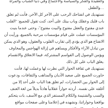
والعقيدة والفكر والسياسة والاجتماع وفي دنيا الشباب والمرأة
والطفل…
نستهديك في انفتاحك الرحب على الآخر كل الآخر، فأنت لم تغلق
باب قلبك وعقلك وباب بيتك على أحد، كنت تقول للجميع: “القلب
عندي مفتوح والعقل مفتوح والبيت مفتوح”، وحتى عندما بنيت
المؤسسات عملت على قيام مؤسسات مرحبة بالجميع، ورأيت أن
الانفتاح هو الذي يؤدي إلى تقارب القلوب والعقول، وهو الذي يمكن
من تبادل الآراء والأفكار ويساهم في إزالة الهواجس والمخاوف
ويؤمن الوصول إلى القواسم المشتركة، فيما الانغلاق والانقسام
يغلق الباب على كل ذلك.
نستهديك في ثقافة الحوار التي نظرت لها وعملت لها، فأنت
حاورت الجميع على صعيد الأديان والمذاهب والثقافات، ودعوت
إلى الحوار بين الحضارات، لم تغلق هذا الباب على أحد إلا من
أغلقه على نفسه.. أردته حواراً عقلانياً هادئاً بديلاً من لغة العنف
والسب والشتيمة والكلام المستفز الذي مع الأسف، بات يتحكم
بواقعنا وحواراتنا، ونشهده في إعلامنا وعلى صفحات مواقع