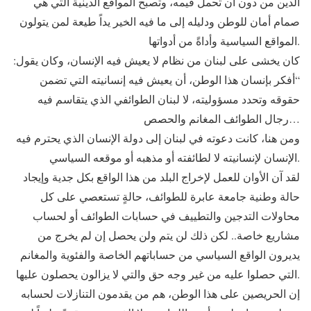
الدين من دون أن تحمل قيمه، وتصبح المواقع الدينية التي هي
صمام أمان للوطن ودليله إلى ما فيه الخير يداً طيعة لمن يتولون
المواقع السياسية وأداةً من أدواتها.
كان يخشى على لبنان من نظام لا يعيش فيه الإنسان، وكان يقول:
“أفكر بإنسان هذا الوطن، أن يعيش فيه إنسانيته التي تضمن
حقوقه وتحدد مسؤوليته، لا لبنان الطوائفي الذي يتقاسم فيه
رجال الطوائف المغانم والحصص…
ومن هنا، كانت دعوته في لبنان إلى دولة الإنسان الذي يحترم فيه
الإنسان لإنسانيته لا لطائفته أو مذهبه أو موقعه السياسي.
لقد آن الأوان للعمل لإخراج البلد من هذا الواقع بكل جدية وإيجاد
حالة وطنية جامعة عابرة للطوائف، حالةٍ تستعصي على كل
محاولات التدجين والتطييف في حسابات الطوائف أو لحساب
مشاريع خاصة.. لكن ذلك لن يتم ولن يحصل إن لم يخرج من
يديرون الواقع السياسي من حساباتهم الخاصة والفئوية والمغانم
التي حصلوا عليه من غير وجه حق والتي لا يزالون يحصلون عليها.
إن الحريصين على هذا الوطن، هم من يقدمون التنازلات لحسابه