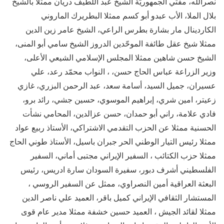
نصرالله، مفتي الجمهوريّة الشيخ عبد اللطيف دريان ممثلاً بالشيخ
بلال الملا، الأب عبدو أبو كسم ممثلا البطريرك الماروني
الكاردينال مار بشارة بطرس الراعي، الشيخ عامر زين الدين
ممثلا شيخ عقل طائفة الموحّدين الدروز الشيخ سامي أبو المنى،
الشيخ حسن شاهين ممثلا المجلس الإسلامي الشيعي الأعلى،
وزير الزراعة عباس الحاج حسن، ، النواب محمّد رعد، علي
عسيران، جميل السيد، أسامة سعد، عبد الرحمن البزري، غازي
زعيتر، امين شري، إبراهيم الموسوي، حسين جشي، رائد برو،
فادي علامة، راني أبو حمدان، حسن عزالدين، المحامي نشأت
الحسنية ممثلا عن الحزب التقدمي الاشتراكي، الأستاذ ربيع عواد
ممثلا رئيس التيار الوطني الحر جبران باسيل، الأستاذ طوني الحاج
ممثلا حزب الكتائب ، السفير الإيراني مجتبى أماني، السفير
الفلسطيني أشرف دبور، سفيرة السودان سارة ادريس، رئيس
البعثة العراقية أمين النصراوي، ممثل عن السفير الروسي ،
المستشار الثقافي الإيراني كميل باقر، العميد علي ناصر الدين
ممثلا لقائد الجيش ، العميد حسين خشفة ممثلا مدير عام قوى