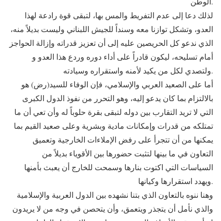
الوطن.
لذلك دعا إلى عدم التفريط والمس بها، لتبقى قوة رادعة لهذا
العدو، وتشكل توازنا معه وسنداً للجيش اللبناني وليست بديلاً منه،
الذي ندعو كل الحريصين عليه إلى أن تعزيز قدراته وإزالة الحواجز
أمام تسليحه، ليكون قادراً على أداء دوره وردع هذا العدو و
ولتصدي لكل من يكيد لأمنه واستقراره وسيادته.
أما على الصعيد العربي والإسلامي، فإن الوفاء للسيد(رض) هو
بالالتزام بما كان يدعو إليه، وهو التحرر من نفوذ الدول الكبرى
التي لا تريد التقارب بين دوله لتبقى بقرة حلوباً له وأن تعي أن ما
تمتلكه من قدرات وإمكانات مادية وبشرية وعلى صعيد القيم بما
يمكنها من أن تتجرأ على رفض الإملاءات الخارجية وتعميق
التعاون في ما بينها لتثبت حضورها بين الأقوياء بديلاً من
السياسات التي اكتوت بنارها وسمحت للخارج أن يعبث بأمنها
ويهدد استقرارها وكيانها.
وهنا ننوه بالتعاون الذي بتنا نشهده بين الدول العربية والإسلامية
والذي نأمل أن يتجذر ويتعمق، وأن يتحصن في وجه من لا يريدون