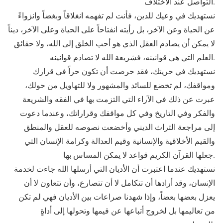
التواصل عند الاختلاف.
نستهديك في وعيك للدين، فأنت لم تفهمه انغلاقاً وبغضاً وانزواءً
عن الحياة وعن الآخر، بل رأيته انفتاحاً على الحياة وعلى الآخر، ديناً
لا يمكن أن يصادم العقل الذي هو أحب الخلق إلى الله، ولا حقائق
العلم التي هي قوانينه، فشريعة الله لا تصادم قوانينه.
نستهديك في حريتك، فقد حرصت أن تكون حراً في قرارك
ومواقفك، لم تخضع للسائد والمشهور ولا للتهاويل من حولك،
عبرت عن ذلك في الآراء التي التزمت بها في الفقه والشريعة
والفكر وفي التاريخ وفي كل مواقفك وقراراتك، وعندما دعوت
إلى مراجعة التراث الديني وأخضعت نصوصه للعقل والمنطق
والقيم الأخلاقية والإنسانية وقيم العدالة وكرامة الإنسان التي
جعلها القرآن الكريم قواعد لا يمكن المساس بها.
نستهديك عندما اعتبرت أن الأديان التي أرسلها الله جاءت لخدمة
الإنسان، وقد أرادها أن تتكامل لا أن تتصارع، وأن تتعاون لا أن
يعزل بعضها بعضاً، وإذا شهدنا صراعات بين الأديان فهي لم تكن
من تعاليمها بل لخروج أتباعها عن قيمها وتحولها إلى أداةٍ