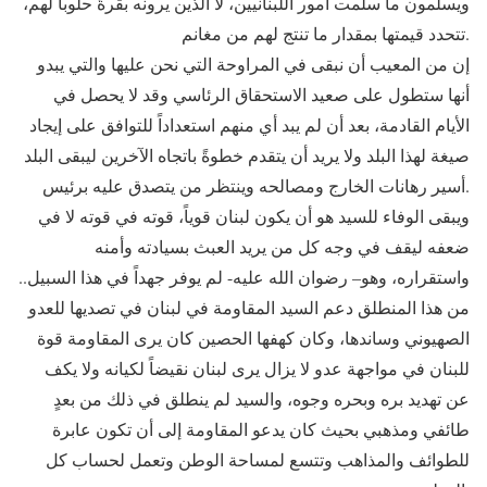
ويسلمون ما سلمت أمور اللبنانيين، لا الذين يرونه بقرةً حلوباً لهم،
تتحدد قيمتها بمقدار ما تنتج لهم من مغانم.
إن من المعيب أن نبقى في المراوحة التي نحن عليها والتي يبدو
أنها ستطول على صعيد الاستحقاق الرئاسي وقد لا يحصل في
الأيام القادمة، بعد أن لم يبد أي منهم استعداداً للتوافق على إيجاد
صيغة لهذا البلد ولا يريد أن يتقدم خطوةً باتجاه الآخرين ليبقى البلد
أسير رهانات الخارج ومصالحه وينتظر من يتصدق عليه برئيس.
ويبقى الوفاء للسيد هو أن يكون لبنان قوياً، قوته في قوته لا في
ضعفه ليقف في وجه كل من يريد العبث بسيادته وأمنه
واستقراره، وهو– رضوان الله عليه- لم يوفر جهداً في هذا السبيل..
من هذا المنطلق دعم السيد المقاومة في لبنان في تصديها للعدو
الصهيوني وساندها، وكان كهفها الحصين كان يرى المقاومة قوة
للبنان في مواجهة عدو لا يزال يرى لبنان نقيضاً لكيانه ولا يكف
عن تهديد بره وبحره وجوه، والسيد لم ينطلق في ذلك من بعدٍ
طائفي ومذهبي بحيث كان يدعو المقاومة إلى أن تكون عابرة
للطوائف والمذاهب وتتسع لمساحة الوطن وتعمل لحساب كل