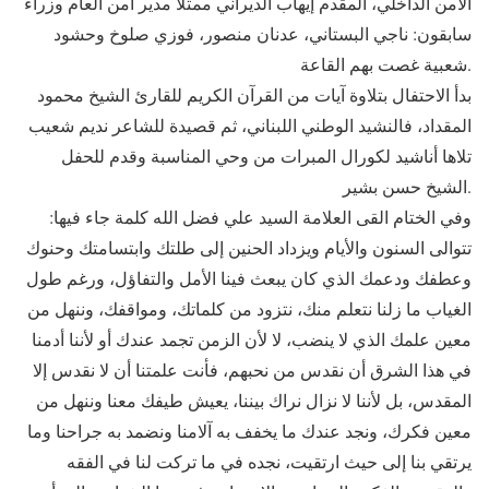
الأمن الداخلي، المقدم إيهاب الديراني ممثلا مدير أمن العام وزراء
سابقون: ناجي البستاني، عدنان منصور، فوزي صلوخ وحشود
شعبية غصت بهم القاعة.
بدأ الاحتفال بتلاوة آيات من القرآن الكريم للقارئ الشيخ محمود
المقداد، فالنشيد الوطني اللبناني، ثم قصيدة للشاعر نديم شعيب
تلاها أناشيد لكورال المبرات من وحي المناسبة وقدم للحفل
الشيخ حسن بشير.
وفي الختام القى العلامة السيد علي فضل الله كلمة جاء فيها:
تتوالى السنون والأيام ويزداد الحنين إلى طلتك وابتسامتك وحنوك
وعطفك ودعمك الذي كان يبعث فينا الأمل والتفاؤل، ورغم طول
الغياب ما زلنا نتعلم منك، نتزود من كلماتك، ومواقفك، وننهل من
معين علمك الذي لا ينضب، لا لأن الزمن تجمد عندك أو لأننا أدمنا
في هذا الشرق أن نقدس من نحبهم، فأنت علمتنا أن لا نقدس إلا
المقدس، بل لأننا لا نزال نراك بيننا، يعيش طيفك معنا وننهل من
معين فكرك، ونجد عندك ما يخفف به آلامنا ونضمد به جراحنا وما
يرتقي بنا إلى حيث ارتقيت، نجده في ما تركت لنا في الفقه