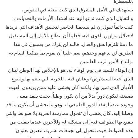
للسيطرة.
نستهديك في الأمل المشرق الذي كنت تبعثه في النفوس،
والتفاؤل الذي كنت تدعو إليه عند اشتداد الأزمات والتحديات…
كنت دائماً تقول إن لم يسعفنا الحاضر لتحقيق الأهداف التي نريدها
لاختلال موازين القوى فيه، فعلينا أن نتطلع بالأمل إلى المستقبل
ما دمنا نلتزم الحق والعدل، فالله لن يترك من يعملون في هذا
الطريق لن يدعهم وحدهم، نعم علينا أن نقوم بما يمكننا القيام به
ولندع الأمور لرب العالمين.
إن الوفاء للسيد في يوم الوفاء له، هو بالإخلاص لهذا الوطن لبنان
الذي أحبه السيد(رض) وعاش فيه ، للحرية التي ينعم بها ولتنوع
الأديان الذي تميز بها، ولكنه كان يخشى عليه ممن يريدون العبث
بصيغته ليكون دوراً بدلاً من أن يكون وطناً، بحيث يفقد معنى
وجوده عندما يفقد الدور الطبيعي له وهو ما نخشى أن يكون ما قد
وصلنا إليه، كان يخشى أن تتحول ممارسة الحرية بلا ضوابط والتي
تتمتع بها الطوائف فيه إلى مشكلة له وللآخرين عندما تتفلت من
هذه الضوابط حيث تتحول إلى تجمعات بشرية، تتعنون بعنوان