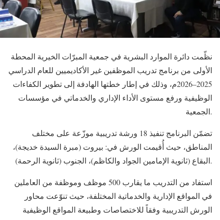
نظّمت دائرة الموارد البشرية في جمعية المبرّات الخيرية المحطة
الأولى من برنامج تدريب الموظفين غير الأكاديميين للعام الدراسي
2025–2026م، وذلك في إطار خطتها الهادفة إلى تطوير الكفاءات
الوظيفية ورفع مستوى الأداء الإداري والخدماتي في مؤسسات
الجمعية.
تضمّن البرنامج تنفيذ 18 ورشة تدريبية موزّعة على مختلف
المناطق، حيث أُقيمت الورش في: بيروت (مبرة السيدة خديجة)،
البقاع (ثانوية الإمامين الجواد والكاظم)، الجنوب (ثانوية الرحمة).
استفاد من التدريب ما يقارب 500 موظف وموظفة من العاملين
في المواقع الإدارية والخدماتية المختلفة، حيث تنوّعت محاور
الورش التدريبية وفقاً للاختصاصات وطبيعة المواقع الوظيفية