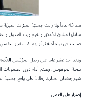
منذ 43 عاماً ولا زالت جمعيّة المبرّات ال
مبادئها مبادئ الأخلاق والقيم وبناء العقول والنفو
صالحة في بيئة آمنة توفّر لهم الاستقرار النفسي 
وبعد أحد عشر عاما على رحيل المؤسّس العلّام
تنمية الموهوبين، وتفتح أمام ذوي الصعوبات الأبوا
شهر رمضان المبارك إطلالة على واقع جمعية المبر
إصرار على العمل