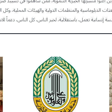
ين أغنوا مسيرتها الخيرية التنموية، ممن ساهموا في تشييد صروح
بعثات الدبلوماسية والمنظمات الدولية والهيئات المحلية، وكل 
سة إنسانية تعمل، باستقلالية، لخير الناس، كل الناس، دعماً للا