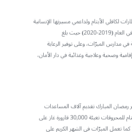
رات لكافلي الأيتام ولداعمي مسيرتها الإنسانية
بسسب جائحة كورونا، وهي تقدم مع بداية الشهر الكريم لكل من رفدها بالحب والعطاء، بياناً حول حجم إنفاقها في العام (2019-2020) حيث بلغ
مية في مدارس المبرّات، وعلى توفير الرعاية
م خدمات لهم، منها خدمات إقامية وصحية وعلاجية وغذائية في دار الأمان،
شهر رمضان المبارك تقديم آلاف المساعدات
العينية والتموينية للأهالي في مختلف المناطق اللبنانية، إلى جانب استكمال المرحلة الثالثة من مبادرة شركة الأيتام للمحروقات تعبئة 30,000 قارورة غاز على
 والمازوت. كما تعمل المبرّات في الشهر الكريم على