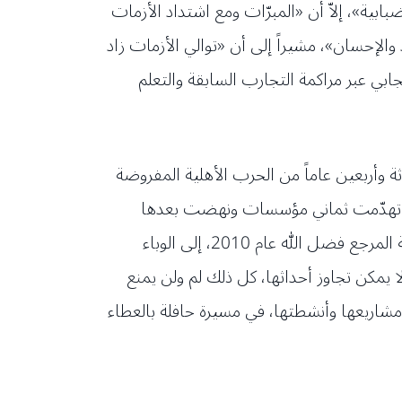
ابية»، إلاّ أن «المبرّات ومع اشتداد الأزمات
الإحسان»، مشيراً إلى أن «توالي الأزمات زاد
جابي عبر مراكمة التجارب السابقة والتعلم
وأربعين عاماً من الحرب الأهلية المفروضة
ت الاعتداءات الإسرائيلية في التسعينيات من القرن الماضي، إلى حرب تموز 2006 حيث تهدّمت ثماني مؤسسات ونهضت بعدها
المبرات متحدّية بكل قوة وعزّة وإباء لتبدأ عامها الدراسي الرعائي عصيّة على الانهزام، إلى غياب مؤسسها العلاّمة المرجع فضل الله عام 2010، إلى الوباء
 يمكن تجاوز أحداثها، كل ذلك لم ولن يمنع
ا ومشاريعها وأنشطتها، في مسيرة حافلة بالعطاء