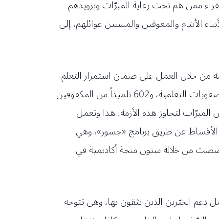
قراء ممن هم تحت رعاية المبرّات وتزويدهم
ء الأيتام والمعوقين والمسنين عوائلهم، إلى
فرصة من خلال العمل على ضمان استمرار التعلم
لأكثر من 80% من تلامذة المبرّات الذين تخطى عددهم 20 ألف تلميذ من بينهم 985 تلميذاً مدمجاً من ذوي الصعوبات التعلمية، و602 تلميذاً من المكفوفين
المبرّات لتجاوز هذه الأزمة. هذا وتعمل
الأقساط عن طريق برنامج «جسور»، وهي
 خُصصت من خلاله ستون منحة أكاديمية في
 دعم الخيّرين الذين يثقون بها، وهي تتوجه