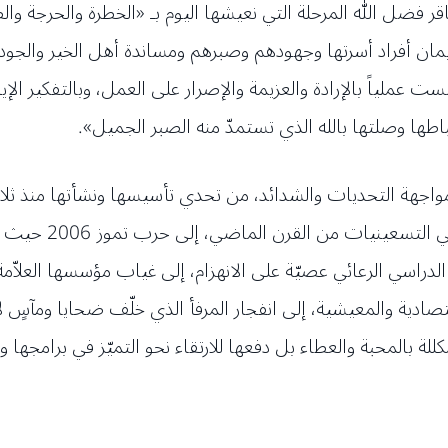
 فضل الله المرحلة التي نعيشها اليوم بـ «الخطرة والحرجة والضب
ان أفراد أسرتها وجهودهم وصبرهم ومساندة أهل الخير والجود و
 عملياً بالإرادة والعزيمة والإصرار على العمل، وبالتفكير الإي
تباطها وصلتها بالله الذي تستمدّ منه الصبر الجميل».
هة التحديات والشدائد، من تحدي تأسيسها ونشأتها منذ ثلاثة 
عام 1975، إلى أزما
صادية والمعيشية، إلى انفجار المرفأ الذي خلّف ضحايا ومآسٍ لا
كللة بالمحبة والعطاء بل دفعها للارتقاء نحو التميّز في برامجه