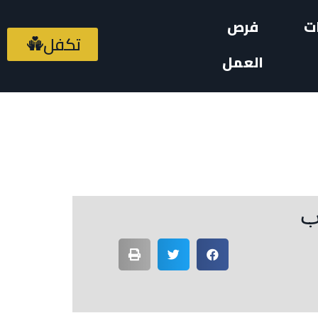
ت
فرص
تكفل
العمل
اب