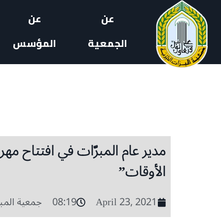
عن
عن
الجمعية
المؤسس
مدير عام المبرّات في افتتاح مه
الأوقات”
April 23, 2021
08:19
جمعية المب