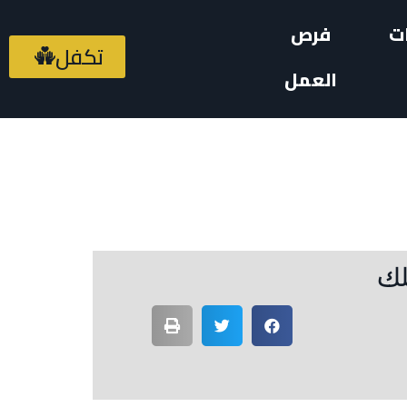
ت
فرص
تكفل
العمل
لك