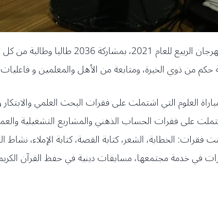
نظمت مدارس المبرات عبر منصتها الكترونية مهرج
 حكم من ذوي الخبرة، ومتابعة من الأهل والمعلمين و فاعليات ت
باراة العلوم التي اشتملت على فقرات البحث العلمي والابتكار 
شتملت على فقرات الحساب الذهني والمشاريع التشغيلية والعملي
نت فقرات: الخطابة، الشعر، كتابة القصة، كتابة الإملاء، نشاط ال
برات في خدمة مجتمعها، مسابقات دينية في حفظ القرآن الكريم