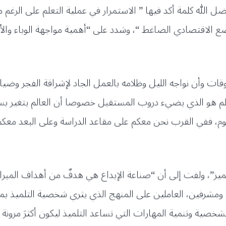
فضل الله كلمة أكد فيها ” الاستمرار في عملية التعلم على الرغم
الاقتصادي الضاغط “، وشدد على “أهمية مواجهة الوباء والأزم
ات وأن نواجه الليل وظلامه بالعمل الجاد لإشراقة الفجر وضيائ
علم هو الذي يضيء دروب المستقبل خصوصا أن العالم يتغير ب
يوم، ففي القرب نحن معكم على مقاعد الدراسة وعلى البعد معكم 
يز”، ولفت إلى أن “صناعة الإبداع هي هدفٌ من أهداف المبرات
مشرفين، العاملين على المنهج الذي يثري شخصية التلميذ بما
صية وتنمية المهارات التي تساعد التلميذ ليكون أكثرَ مرونة 