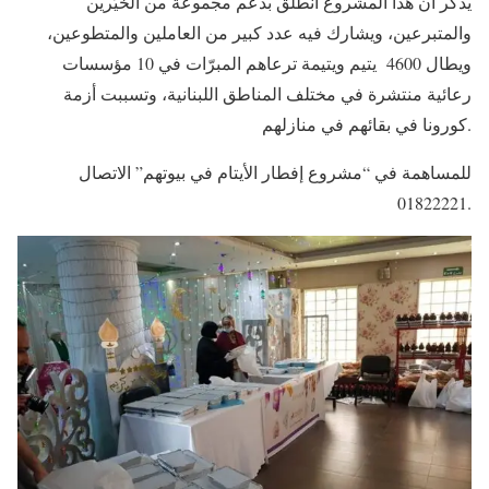
يذكر أن هذا المشروع انطلق بدعم مجموعة من الخيّرين
والمتبرعين، ويشارك فيه عدد كبير من العاملين والمتطوعين،
ويطال 4600 يتيم ويتيمة ترعاهم المبرّات في 10 مؤسسات
رعائية منتشرة في مختلف المناطق اللبنانية، وتسببت أزمة
كورونا في بقائهم في منازلهم.
للمساهمة في “مشروع إفطار الأيتام في بيوتهم” الاتصال
01822221.