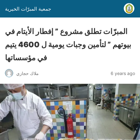
جمعية المبرّات الخيرية
المبرّات تطلق مشروع ” إفطار الأيتام في
بيوتهم ” لتأمين وجبات يومية ل 4600 يتيم
في مؤسساتها
6 years ago
ملاك حجازي