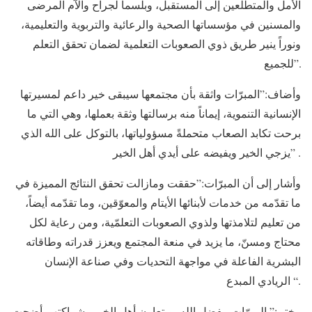
الأمل والمتطلعين إلى المستقبل، وبلسماً لجراح والآم المرضى
والمسنين في مؤسساتها الصحية والرعائية والتربوية والتعليمية،
ونوراً ينير طريق ذوي الصعوبات التعلمية لضمان تحقق التعلم
للجميع”.
وأضاف:”المبرّات واثقة بأن مجتمعها سيبقى خير داعم لمسيرتها
الإنسانية التنموية، إيماناً منه برسالتها وثقة بعملها، وهي التي ما
برحت تكابد الصعاب متحملةً مسؤولياتها، بالتوكل على الله الذي
يزجي الخير ويفيضه على أيدي أهل الخير” .
وأشار إلى أن المبرّات:”حققت ومازالت تحقق النتائج المميزة في
ما تقدّمه من خدمات لأبنائها الأيتام والمعوّقين، وما تقدّمه أيضاً،
من تعليم لتلامذتها ولذوي الصعوبات التعلمّية، ومن رعاية لكل
محتاج ومسنّ، ما يزيد في منعة المجتمع ويعزز قدراته وطاقاته
البشرية الفاعلة في مواجهة التحديات وفي صناعة الإنسان
الريادي المبدع “.
وختم:” المبرّات، بفضل الله، وبتعاون أهل الخير وشراكتهم أضحت