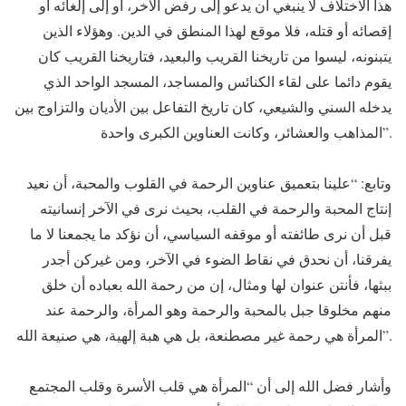
هذا الاختلاف لا ينبغي أن يدعو إلى رفض الآخر، أو إلى إلغائه أو
إقصائه أو قتله، فلا موقع لهذا المنطق في الدين. وهؤلاء الذين
يتبنونه، ليسوا من تاريخنا القريب والبعيد، فتاريخنا القريب كان
يقوم دائما على لقاء الكنائس والمساجد، المسجد الواحد الذي
يدخله السني والشيعي، كان تاريخ التفاعل بين الأديان والتزاوج بين
المذاهب والعشائر، وكانت العناوين الكبرى واحدة”.
وتابع: “علينا بتعميق عناوين الرحمة في القلوب والمحبة، أن نعيد
إنتاج المحبة والرحمة في القلب، بحيث نرى في الآخر إنسانيته
قبل أن نرى طائفته أو موقفه السياسي، أن نؤكد ما يجمعنا لا ما
يفرقنا، أن نحدق في نقاط الضوء في الآخر، ومن غيركن أجدر
ببثها، فأنتن عنوان لها ومثال، إن من رحمة الله بعباده أن خلق
منهم مخلوقا جبل بالمحبة والرحمة وهو المرأة، والرحمة عند
المرأة هي رحمة غير مصطنعة، بل هي هبة إلهية، هي صنيعة الله”.
وأشار فضل الله إلى أن “المرأة هي قلب الأسرة وقلب المجتمع