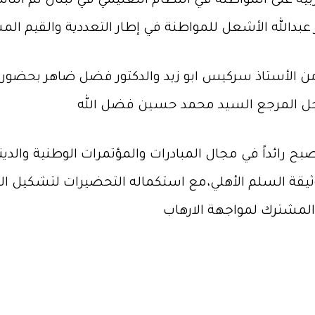
لتربية على المواطنة في النظام التعليمي في لبنان ثم ا
من الأستاذ سركيس ابو زيد والدكتور فضل ضاهر بحضور
أصبح رائداً في مجال المبادرات والمؤتمرات الوطنية والد
يقة السلم الأهلي،مع استكماله التحضيرات لتشكيل الهي