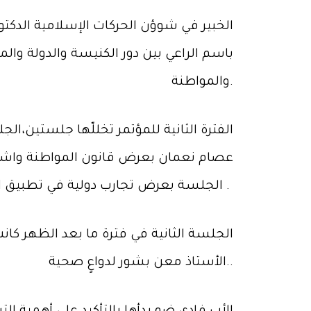
الخبير في شوؤن الحركات الإسلامية الدكت
باسم الراعي بين دور الكنيسة والدولة وال
والمواطنة.
الفترة الثانية للمؤتمر تخللّها جلستين،الجل
عصام نعمان بعرض قانون المواطنة واشكال
الجلسة بعرض تجارب دولية في تطبيق المواطنة في مجتمع متعدد كمجتنعنا اللبناني مع السفير عبدالله بو حبيب .
الجلسة الثانية في فترة ما بعد الظهر كانت
الأستاذ معن بشور لدواعٍ صحية..