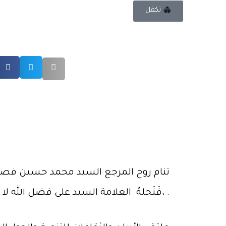
تكفل
تنام روح المرجع السيد محمد حسين فصل الل
،فَنَجلهُ العلامة السيد علي فضل الله لا زال خير حاملٍ للأمانة والرسالة الأخلاقية والوطنية والدينية التي أرساها والده .