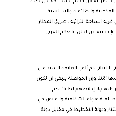
لى منظومة من القيم المشتركة التي تُهيئ
ا المذهبية والطائفية والسياسية
قرية الساحة التراثية ــ طريق المطار
 اللبناني،ثم ألقى العلامة السيد علي
ها أمّتنا،وإن المواطنة ينبغي أن تكون
لوطنهم،لا إخلاصهم لطوائفهم
طائفية،ودولة الشفافية والقانون في
ئثار ودولة التخطيط في مقابل دولة