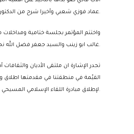
الأب فادي ضو بدأها بالتأكيد على أهمية ا
عماد فوزي شعبي وأخيرا شرح من الدكتور عبدالله الأشعل للمواطنة في إطار التعددية والقيم المشتركة.
واختتم المؤتمر بجلسة ختامية ومداخلات 
غالب ابو زينب والسيد جعفر فضل الله نجل المرجع السيد محمد حسين فضل الله.
تجدر الإشارة ان ملتقى الأديان والثقافات 
القيّمة في منطقتنا في مقدمتها اطلاق وث
لإطلاق مبادرة اللقاء الإسلامي المسيحي المشترك لمواجهة الارهاب.