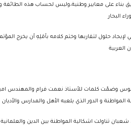
صديق بناء على معايير وطنية،وليس لحساب هذه الطائفة 
لإيجاد حلول لتقاربها وختم كلامه بآمَلِهِ أن يخرج المؤ
ه فانوس وضمّت كلمات للأستاذ نعمت فرام والمهندس ام