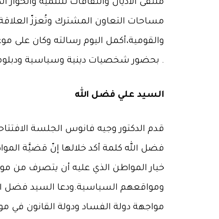
ملتقى الأديان والثقافات للتنمية والحوار
مساحات التعاون المشترك وتُعززّ العلاقة ب
والقومية،أكمل اليوم رسالته وكان على موعد
بحضور شخصيات دينية وسياسية ودبلوماسية وفكرية واجتماعية وثقافية واجتماعية واقتصادية وإعلامية من لبنان والعالم العربي .
السيد علي فضل الله
قدم الدكتور وجيه فانوس الجلسة الافتتاحية
فضل الله كلمة أكد خلالها إنّ قضيَّة المو
خيار المواطن الذي عليه أن يتصرف من م
ومواقعهم السياسية.ودعا السيد فضل الله 
مواجهة دولة الفساد ودولة القانون في مو