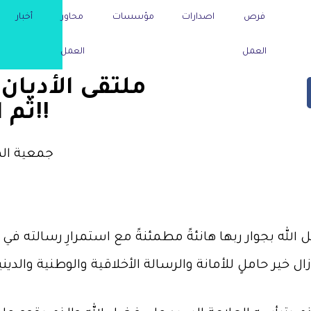
فرص
اصدارات
مؤسسات
محاور
أخبار
العمل
العمل
ملتقى الأديان 
ثم المواطنة ثم المواطنة!!
جمعية الم
ه بجوار ربها هانئةً مطمئنةً مع استمرارِ رسالته في ال