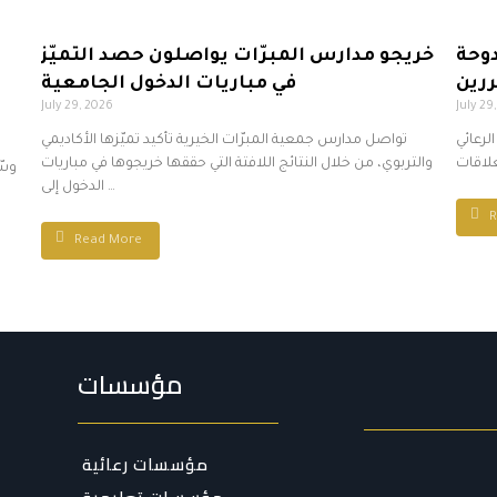
دوحة
خريجو مدارس المبرّات يواصلون حصد التميّز
ررين
في مباريات الدخول الجامعية
July 29, 2026
July 29
الرعائي
تواصل مدارس جمعية المبرّات الخيرية تأكيد تميّزها الأكاديمي
والتربوي، من خلال النتائج اللافتة التي حققها خريجوها في مباريات
وسّ
الدخول إلى …
R
Read More
مؤسسات
مؤسسات رعائية