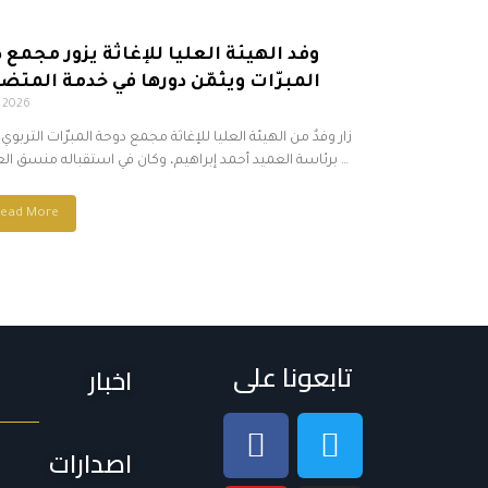
وفد الهيئة العليا للإغاثة يزور مجمع 
المبرّات ويثمّن دورها في خدمة المتض
, 2026
زار وفدٌ من الهيئة العليا للإغاثة مجمع دوحة المبرّات التربوي 
برئاسة العميد أحمد إبراهيم، وكان في استقباله منسق العلاقات …
ead More
تابعونا على
اخبار
اصدارات