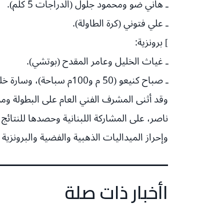
ـ هاني ضو ومحمود جلول (الدراجات 5 كلم).
ـ علي فتوني (كرة الطاولة).
] برونزية:
ـ غياث الخليل وعامر المقدح (بوتشي).
ـ صباح كنيعو (50 م و100م سباحة)، وسارة خليفة (50م سباحة حرة).
وقد أثنى المشرف الفني العام على البطولة و
ناصر، على المشاركة اللبنانية وحصدها للنتائج
وإحراز الميداليات الذهبية والفضية والبرونزية 
اأخبار ذات صلة