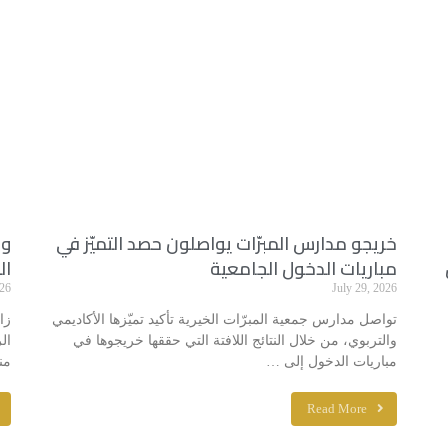
خريجو مدارس المبرّات يواصلون حصد التميّز في
وف
مباريات الدخول الجامعية
ال
026
July 29, 2026
تواصل مدارس جمعية المبرّات الخيرية تأكيد تميّزها الأكاديمي
زا
والتربوي، من خلال النتائج اللافتة التي حققها خريجوها في
ال
مباريات الدخول إلى …
من
Read More