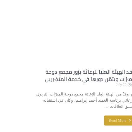
د الهيئة العليا للإغاثة يزور مجمع دوحة
مبرّات ويثمّن دورها في خدمة المتضررين
July 29, 2
ر وفدٌ من الهيئة العليا للإغاثة مجمع دوحة المبرّات التربوي
رعائي برئاسة العميد أحمد إبراهيم، وكان في استقباله
سق العلاقات …
Read More