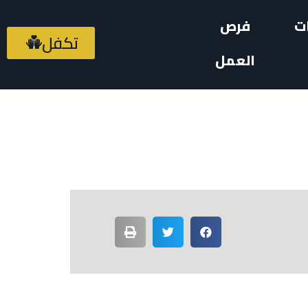
ت
فرص
تكفل
العمل