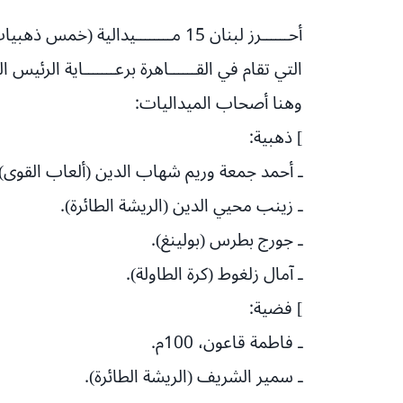
أحــــــرز لبنان 15 مــــــــيدالية (خمس ذهبيات وخمس فضيات وخمس برونزيات) في دورة الألعاب الإقليمية الثامنة لـ«
التي تقام في القــــــاهرة برعـــــــاية الرئيس المصري عبد الف
وهنا أصحاب الميداليات:
] ذهبية:
ـ أحمد جمعة وريم شهاب الدين (ألعاب القوى)، 100م
ـ زينب محيي الدين (الريشة الطائرة).
ـ جورج بطرس (بولينغ).
ـ آمال زلغوط (كرة الطاولة).
] فضية:
ـ فاطمة قاعون، 100م.
ـ سمير الشريف (الريشة الطائرة).