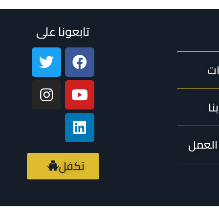
تابعونا على
ات
نا
لعمل
تكفل