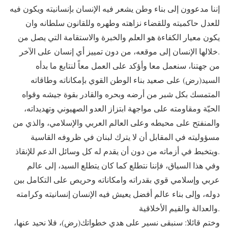
إننا مدعوون إلى بناء وطن يشعر فيه الإنسان بإنسانيته ويكون فيه
للعدل حاكميته وللقضاء نزاهته وطهره وللقانون سلطانه وان
يكون معيار الكفاءة هو العلم والخبرة والاستقامة التي يصل من
خلالها الإنسان إلى موقعه، من دون تمييز أي إنسان على الآخر.
من جهتنا، سنعمل معا وأؤكد على العمل معاً لنتابع ما بدأه
السيد(رض) على صعيد بناء الوطن القوي بإمكاناته وطاقاته
المتمسك بكل شبر من أرضه وبحره والقادر بقوة جيشه وقواه
الحيّة ومقاومته على مواجهة ابتزاز العدو الصهيوني وتهديداته،
والمنفتح على محيطه وعلى العالم العربي والإسلامي، والذي من
مسؤوليته في المقابل أن لا يترك لبنان في ظروفه القاسية
ويتخبط في أزماته من دون أن يقدم له كل وسائل الدعم للإنقاذ.
وفي هذا السياق، فإننا نتطلع كما كان يتطلع السيد، إلى عالم
عربي وإسلامي قوي بقدراته وامكاناته وحريص على التكامل بين
دوله، وإلى بناء عالم أفضل يعيش فيه الإنسان إنسانيته وكرامته
والعدالة والقيم الأخلاقية.
وختم قائلا: سنبقى نسير على هدي خطواتك(رض)، فلا نحيد عنها،