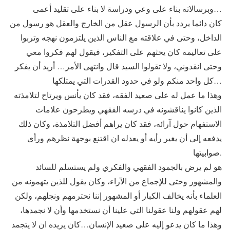
وبرسالاته بناء على وعي ودراسة لا بناء على تقليد أعمى…
كان دائما يردد بأن الرسول عقل من الخارج والعقل هو رسول من
الداخل، وحتى في علاقته مع الناس الذين يلتزمون نهجه وتربوا
على تعاليمه كان يحثهم على التفكير، فيقول لهم فكروا معي
وحتى انقدوني، ولا تقولوا السيد قال وانتهى الأمر… أريد أن يفكر
كل واحد منكم ولو في حدود القدرات التي يمتلكها…
وهذا ما عمل له على صعيد الفقه، فقد كان يأنس ويرتاح لتلامذته
الذين كانوا يناقشونه في درسه الفقهي ويطرحون علامات
الاستفهام حول آرائه، فقد كان يراهم أفضل التلامذة، وكان ذلك
يدفعه إلى أن يغير رأيه أو يعدله ان اقتنع بوجهة نظرهم ورأى
صوابيتها.
هو لم يرض بالجمود الفقهي والفكري ولم يستسلم للسائد
والمشهور وحتى للإجماع من الآراء، وكان يقول للذين يتهمونه من
العلماء بأنه يخالف الكبار أو المشهور إننا نحترمهم ونجلهم، ولكن
لهم عقولهم ولنا عقولنا التي علينا أن نستخدمها وأن لا نجمدها،
وهذا ما كان يدعو إليه على صعيد الإنسان…كان يريده ان لا يتجمد