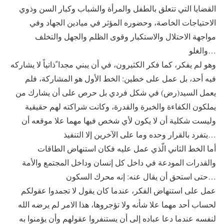
القضايا التي تتعلق بالطفل والمرأة والشباب وكبار السن وذوي
الاحتياجات الخاصة، وحضوره المؤثر في ميادين الجهاد وفي
مواجهة الاحتلال والاستكبار وقوى الظلم والجهل والتخلف
والغلو…
وهو لم يفكر، كما فكر الكثيرون، في أن يبني مجدا ًذاتياً لا يشاركه
فيه أحد، بل عمل على خطين: الخط الأول هو المشاركة، فلم
يعمل السيد(رض) في شكل فردي بل حرص على أن يشارك من
يملكون الكفاءة والخبرة والقدرة، وكانت شراكته لهم حقيقية
وليست شكلية أن لا يكون لأي شخص فيها مهما علا موقعه أن
يتفرد بالقرار وحده وما على الآخرين إلا التنفيذ…
أما الخط الثاني الّذي عمل عليه فكان استنهاض الطاقات
والقدرات المودعة في داخل كل إنسان وداخل المجتمع والأمة
حتى استحق أن يقال عنه: إنه محرك السكون…
عمل على استنهاض الفكر، عندما كان يقول لا تجمدوا عقولكم
لحساب أحد مهما علا شأنه ولا تؤجروها، هذا الامر لم يرضه الله
لنفسه عندما دعا عباده إلى أن يستنفروا عقولهم وأن يؤمنوا به