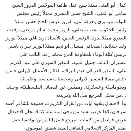
كمال أبو المنى ممثلا شيخ عقل طائفة الموحّدين الدروز الشيخ
سامي أبو المنى ، الشيخ حسن المصري ممثلاً رئيس مجلس
النواب نبيه بري وحركة أمل، الوزير عباس الحاج حسن ممثلا
رئيس الحكومة نجيب ميقاتي، الوزير محمد بسام مرتضى، رفعت
البديوي ممثلا لدولة الرئيس الحص، الأستاذ دريد ياغي ممثلاً الوزير
وليد جنبلاط، الصحافي ميشال أبو نجم ممثلا الوزير جبران باسيل
،رئيس كتلة الوفاء للمقاومة الحاج محمّد رعد، النائب علي
عسيران، النائب جميل السيد، السفير السوري علي عبد الكريم
علي، السفير العراقي حيدر البراك، القائم بالأعمال الإيراني حسن
خليلي ممثلا للسفير الايراني وشخصيات سياسية وعلمائيّة
ودبلوماسيّة وعسكريّة، وممثّلين عن الفصائل الفلسطينيّة، وحشد
من محبّي المرجع ضل الله ومريديه…
بدأ الاحتفال بتلاوة آيات من القرآن الكريم ثم قصيدة للشاعر أحمد
سرحان تلاها عرض نشيد من وحي المناسبة كذلك تخلل الاحتفال
عرض فواصل من كلمات المرجع فضل الله(رض) وقدم للحفل
مدير المركز الإسلامي الثقافي السيد شفيق الموسوي.