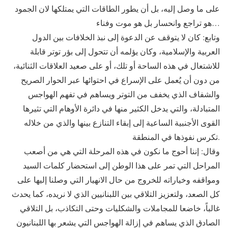
على ما وصل إليه، بل أن يطور الطاقات التي يمتلكها لان الجمود
هو تراجع وانحسار بل هو موت وفناء…
وتابع: كان لا يتوقف عن الدعوة إلى نبذ الخلافات بين الدول
العربية والإسلامية، وكان يؤلمه أن تتحول إلى بؤر توتر قابلة
للاشتعال في هذه الساحة أو تلك، أو على صعيد العلاقات الثنائية،
من دون أن يُعمل على الإسراع في احتوائها عبر الحوار الصريح
والشفاف الذي يخفف من التوتر ويساهم في تفهم الهواجس
المتبادلة، والتي يدخل الكثير منها في دائرة الأوهام التي تثيرها
القوى الأجنبية الساعية إلى إبقاء التنازع بينها والذي من خلاله
تكرس نفوذها في المنطقة.
وقال: إننا أحوج ما نكون في هذه المرحلة التي هي من أصعب
المراحل التي تمر على هذا الوطن إلى استحضار كلمات السيد
ومواقفه وخياراته للخروج من حال الانهيار التي وصلنا إليها على
كل الصعد، ولتعزيز التلاقي بين اللبنانيين الذي لا نريده، كما يحدث
غالباً، خاضعا للمجاملات والشكليات وحتى التكاذب، بل التلاقي
الصادق الذي يساهم في إزالة الهواجس التي يشعر بها اللبنانيون