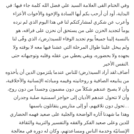
وفي الختام القى العلامة السيد علي فضل الله كلمة جاء فيها: في
البداية، أود أن أرحب بكم أيها السادة والإخوة والأخوات الأعزاء
وأعرب عن شكري لمشاركتكم لنا في هذا اليوم الذي لم نرده
يوماً لتجديد الحزن على من يستحق أن نحزن على فراقه، هو
بالنسبة إلينا جميعاً يوم تجديد الوفاء للسيد(رض)، الذي وفّى لنا
ولم يبخل علينا طوال المرحلة التي عشنا فيها معه لا بوقته ولا
بجهده ولا بحضوره، وبقي يعطي من عقله وقلبه وتوجيهاته حتى
النفس الأخير.
أضاف:لقد أراد السيد(رض) للناس عندما يلتزمون الدين أن يأخذوه
من ينابيعه الصافية و روحانيته وقيمه ومبادئه الإنسانية والأخلاقية،
وأن لا يصبح عندهم شكلاً من دون مضمون وجسداً من دون روح،
وأن لا تتحول عندهم الأديان إلى حواجز اسمنتية صلبة وجدران
تحول دون تلاقيهم، أو إلى متاريس يتقاتلون باسمها…
وهذا ما شهدنا آثاره الواضحة والجلية على صعيد فهمه الحضاري
للدين وعلى صعيد الفكر والفقه والتفسير والتربية والثقافة
الإنسانيّة وخدمة الناس ومساعدتهم، وكان له دوره في معالجة