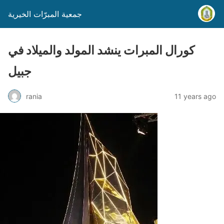
جمعية المبرّات الخيرية
كورال المبرات ينشد المولد والميلاد في
جبيل
rania
11 years ago