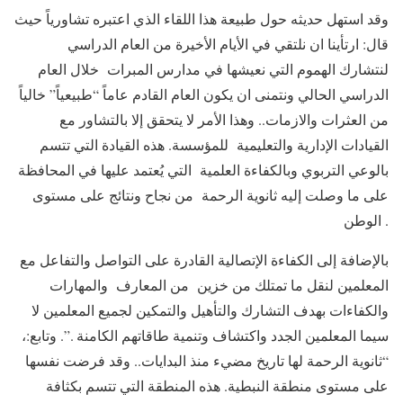
وقد استهل حديثه حول طبيعة هذا اللقاء الذي اعتبره تشاورياً حيث
قال: ارتأينا ان نلتقي في الأيام الأخيرة من العام الدراسي
لنتشارك الهموم التي نعيشها في مدارس المبرات خلال العام
الدراسي الحالي ونتمنى ان يكون العام القادم عاماً “طبيعياً” خالياً
من العثرات والازمات.. وهذا الأمر لا يتحقق إلا بالتشاور مع
القيادات الإدارية والتعليمية للمؤسسة. هذه القيادة التي تتسم
بالوعي التربوي وبالكفاءة العلمية التي يُعتمد عليها في المحافظة
على ما وصلت إليه ثانوية الرحمة من نجاح ونتائج على مستوى
الوطن .
بالإضافة إلى الكفاءة الإتصالية القادرة على التواصل والتفاعل مع
المعلمين لنقل ما تمتلك من خزين من المعارف والمهارات
والكفاءات بهدف التشارك والتأهيل والتمكين لجميع المعلمين لا
سيما المعلمين الجدد واكتشاف وتنمية طاقاتهم الكامنة .”. وتابع:،
“ثانوية الرحمة لها تاريخ مضيء منذ البدايات.. وقد فرضت نفسها
على مستوى منطقة النبطية. هذه المنطقة التي تتسم بكثافة