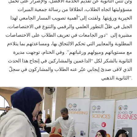
ولن تثني الثانوية عن تقديم الخدمة الأفضل، والإصرار على تحمل
مسؤوليتها اتجاه الطلاب، انطلاقا من رسالة جمعية المبرات
الخيرية ورؤيتها. ولفتت إلى”أهمية تصويب المسار الجامعي لهذا
الجيل في ظلّ التطور العلمي والرقمي والتنوع في الاختصاصات،
مشيرة إلى “دور الجامعات في تعريف الطلاب على الاختصاصات
المطلوبة والمعايير التي تحكم الالتحاق بها، ومساعدتهم بما يتلاءم
مع مستوياتهم وميولهم ورغباتهم”. وفي الختام، توجهت مديرة
الثانوية بالشكر لكل “الداعمين والمشاركين في إنجاح هذا الحدث
الذي لاقى صدىً إيجابي عبّر عنه الطلاب والمشاركون في سجلّ
الثانوية الذهبي”.