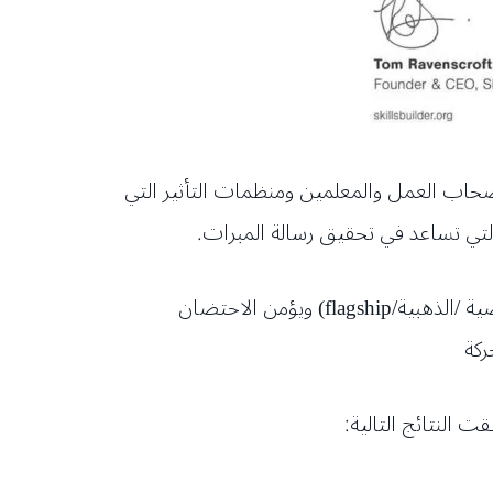
عام ٢٠٢١ وهذه المؤسسة هي حركة عالمية لأصحاب العمل والمعلمين ومنظمات التأثير التي
لتي تساعد في تحقيق رسالة المبرات.
ومن ضمن هذه الشراكة كانت المشاركة في برنامج accelerator award والذي يمنح جوائز معنوية ( البرونزية/ الفضية /الذهبية/flagship) ويؤمن الاحتضان
ركة