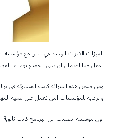
تعمل معا لضمان ان يبني الجميع يوما ما المه
والرعاية للمؤسسات التي تعمل على تنمية المه
اول مؤسسة انضمت الى البرنامج كانت ثانوية الكوثر في العام ٢٠٢١ لتنضم بعدها ٦ مؤسسات للمبرات 