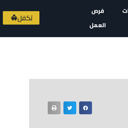
ت
فرص
تكفل
العمل