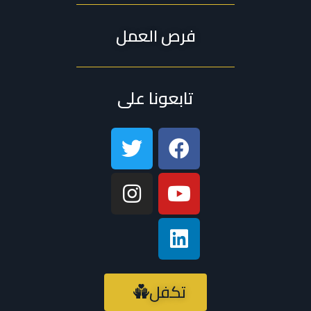
فرص العمل
تابعونا على
تكفل