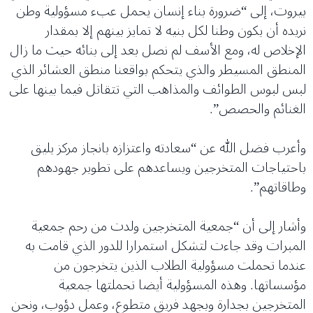
بيروت، إلى “ضرورة بناء إنسان يحمل عبء مسؤولية وطن
نريده أن يكون وطنا لكل بنيه لا تمايز بينهم إلا بمقدار
الإخلاص له، ومع الأسف لم نصل بعد إلى بنائه حيث ما زال
المنطق المسيطر والذي يتحكم بواقعنا منطق العشائر الذي
لبس لبوس الطوائف والمذاهب التي تتقاتل فيما بينها على
الغنائم والحصص”.
وأعرب فضل الله عن “سعادته واعتزازه بانجاز مركز يليق
باحتياجات المتخرجين ويساعدهم على تطوير جهودهم
وطاقاتهم”.
وأشار إلى أن “جمعية المتخرجين ولدت من رحم جمعية
المبرات وقد جاءت لتشكل استمرارا للدور الذي قامت به
عندما تحملت مسؤولية الطلاب الذين يتخرجون من
مؤسساتها. وهذه المسؤولية أيضا تحملتها جمعية
المتخرجين بجدارة وبجهد فريق متطوع، وعمل دؤوب، ونحن