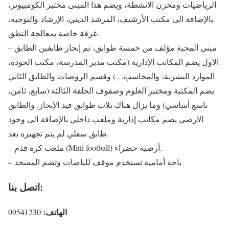
الرياضيات ومخزن الانشطة، ويضم هذا المبنى مختبر الكومبيوتر،
بالإضافة الى مكتب الأرشيف، المرشد الديني، الإرشاد والتوجيه،
غرفة خاصة بمعالجة النطق.
– مبنى المحبة مؤلف من خمسة طوابق، تم إنجاز طابقين الطابق
الاول يضم المكاتب الإدارية (مكتب مدير المدرسة، مكتب الجودة،
الموارد البشرية، والمحاسب…) وقسم الروضات والطابق الثاني
يضم المكتبة ومختبر العلوم وصفوف الحلقة الثالثة (سابع، ثامن،
تاسع أساسي) وما يزال هناك ثلاث طوابق قيد الإنجاز. والطابق
الارضي يضم مكاتب إدارية وملعب داخلي بالإضافة الى وجود
طابق سفلي لم يتم تجهيزه بعد.
– ملعب كرة قدم (Mini football) أرضية خضراء.
– باحة أمامية تستخدم موقف للباصات وتضم المسجد
اتصل بنا:
الهاتف:
09541230