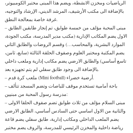
الرياضيات ومخزن الانشطة، ويضم هذا المبنى مختبر الكومبيوتر،
بالإضافة الى مكتب الأرشيف، المرشد الديني، الإرشاد والتوجيه،
غرفة خاصة بمعالجة النطق.
– مبنى المحبة مؤلف من خمسة طوابق، تم إنجاز طابقين الطابق
الاول يضم المكاتب الإدارية (مكتب مدير المدرسة، مكتب الجودة،
الموارد البشرية، والمحاسب…) وقسم الروضات والطابق الثاني
يضم المكتبة ومختبر العلوم وصفوف الحلقة الثالثة (سابع، ثامن،
تاسع أساسي) والطابق الارضي يضم مكاتب إدارية وملعب داخلي
بالإضافة الى وجود طابق سفلي لم يتم تجهيزه بعد.
– ملعب كرة قدم (Mini football) أرضية خضراء.
– باحة أمامية تستخدم موقف للباصات وتضم المسجد تتألف
مدرسة رسول المحبة من مبنيين:
– مبنى السلام مؤلف من ثلاث طوابق تضم صفوف الحلقا الاولى
والثانية من الاول اساسي حتى السادس أساسي، الطابق الارضي
يضم الملعب الداخلي ومكاتب إدارية، طابق سفلي يضم قاعة
رياضة داخلية والمخزن الرئيسي للمدرسة، والروف يضم مختبر