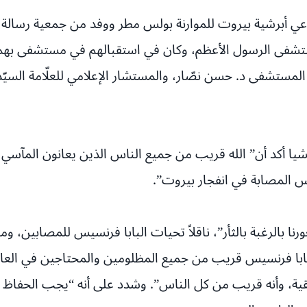
وراعي أبرشية بيروت للموارنة بولس مطر ووفد من جمعية رسال
فى الرسول الأعظم، وكان في استقبالهم في مستشفى بهمن مدي
لمستشفى د. حسن نصّار، والمستشار الإعلامي للعلّامة السيّد 
شيا أكد أن” الله قريب من جميع الناس الذين يعانون المآسي 
ناس المصابة في انفجار بيروت”.
 بالرغبة بالثأر”، ناقلاً تحيات البابا فرنسيس للمصابين، و
با فرنسيس قريب من جميع المظلومين والمحتاجين في العالم، م
ريقية، وأنه قريب من كل الناس”. وشدد على أنه “يجب الحفاظ 