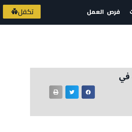
تكفل
فرص العمل
 في