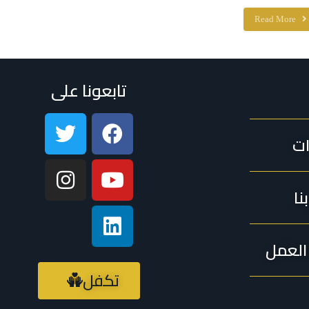
Read More
تابعونا على
ات
نا
لعمل
تكفل