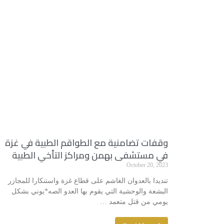
وقفات تضامنية مع الطواقم الطبية في غزة
في مستشفى بهمن ومراكز التأخي الطبية
October 20, 2023
تنديدا بالعدوان الغاشم على قطاع غزة واستنكارا للمجازر
البشعة والوحشية التي يقوم بها العدو الصه*يوني بشكل
يومي من قتل متعمد …