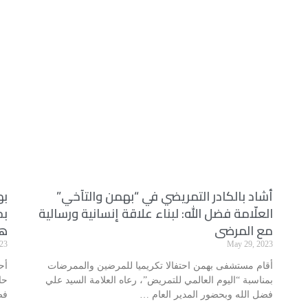
أشاد بالكادر التمريضي في “بهمن والتآخي”
به
العلّامة فضل الله: لبناء علاقة إنسانية ورسالية
بح
مع المرضى
هد
23
May 29, 2023
أقام مستشفى بهمن احتفالا تكريميا للمرضين والممرضات
أح
بمناسبة “اليوم العالمي للتمريض”، رعاه العلامة السيد علي
حا
فضل الله وبحضور المدير العام …
فض