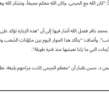
اً: “كان الله مع الجرحى، وكان الله معكم جميعاً، ونشكر الله 
 محمد باقر فضل الله أشار فيها إلى أن “هذه الزيارة تؤكد عل
”. وأضاف: “يتأكد هذا الحوار اليوم بين مكوّنات الشعب ونأم
ات التي ما زلنا نعيشها منذ فترة طويلة”.
من د. حسن نصّار أن “معظم الجرحى كانت جراحهم بليغة، نظرا