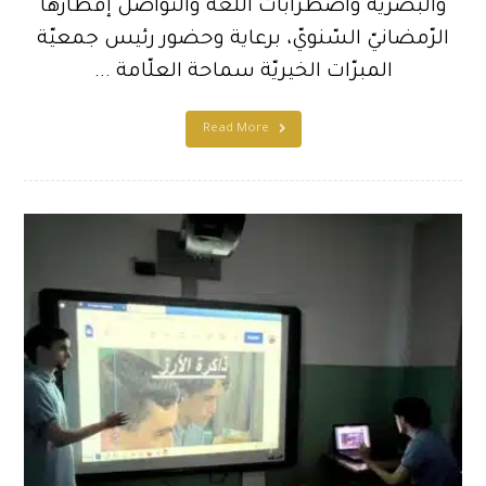
والبصريّة واضطرابات اللّغة والتّواصل إفطارها
الرّمضانيّ السّنويّ، برعاية وحضور رئيس جمعيّة
المبرّات الخيريّة سماحة العلّامة ...
Read More