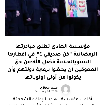
مؤسسة الهادي تطلق مبادرتها
الرمضانية “كن صديقي ٤” في افطارها
السنويالعلامة فضل الله:من حق
المعوقين ان يحظوا برعاية دولتهم وأن
يكونوا من أولى اولوياتها
ملاك حجازي
February 24, 2026
أقامت مؤسسة الهادي للإعاقة السّمعيّة