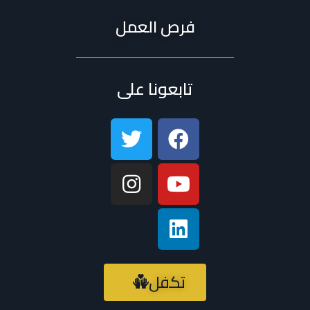
فرص العمل
تابعونا على
تكفل