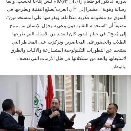
بدوره الدكتور أبو طعام رأى أن “الإعلام ليس إنتاجاً فحسب، وإنما
رسالة وهوية”، مشيرا إلى “أن الغرب ُيصنّع التقنية ويطرحها في
السوق مع منظومة فكرية متكاملة، ويفرضها على المستخدمين”،
مضيفاً أن “استخدام التقنية دون وعي سيحوّل الإنسان من منتِج
إلى مُنتج”. في ختام الندوة كان العديد من الأسئلة التي طرحها
الطلاب والحضورعلى المحاضرين وتركزت على المخاطر التي
ستنجم عن التطورات التكنولوجية المتسارعة والآليات والطرق
لاستيعابها والحد من مشكلاتها في ظل الأزمات التي تعصف
بالوطن.