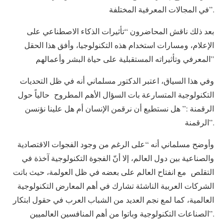
في المجالات المعرفية المختلفة”.
بعد ذلك ناقش المحاضرون “تأثيرات الذكاء الاصطناعي على
الإعلام، ومسارات استخدام هذه التكنولوجيا، وأفق هذا الحقل
المعرفي وتأثيراته المستقبلية على حياة البشر وأعمالهم”
وفي هذا السياق، اعتبر الدكتور مسلماني أنه في ظل التحديات
التكنولوجية المتسارعة بات السؤال الأهم المطروح حالياً حول
الرقمنة :” هل نستطيع أن نرقمن الإنسان أم هل علينا نؤنسن
الرقمنة”.
وأوضح مسلماني أنه “على الرغم من وجود الفجوات الاقتصادية
والصناعية بين دول العالم، إلا أنّ الفجوة التكنولوجية آخذة في
التقلص مع انفتاح العالم على بعضه في ظل العولمة، حيث باتت
الشركات العربية الناشئة تشارك في أهم المعارض التكنولوجية
العالمية، كما لمع نجم العديد من الشباب العرب في حقول ابتكار
الصناعات التكنولوجية وباتوا من أهم المنافسين العالميين”.