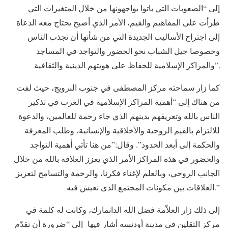
إلى “الصعوبات التي باتوا يواجهونها من خلال المتغيرات التي
طرأت على المفاهيم والقيم، الأمر الذي أصبح يحتاج معه الدعاة
إلى اجتراح الأساليب الجديدة التي من شأنها أن تجذب الناس
وخصوصا جيل الشباب نحو الحضور والتواجد في المساجد
والمراكز الإسلامية للحفاظ على هويتهم الدينية والثقافية”.
كما زار سماحته مركز المصطفى في جنوب النرويج، حيث لفت
من هناك إلى “أهمية المراكز الإسلامية في الغرب في تذكير
الناس بالله وتعريفهم بدينهم الذي جاء رحمة للعالمين، والدعوة
للالتزام بالقيم الروحية والأخلاقية والإنسانية، وطلب المعرفة
والحكمة إلى أبعد الحدود”. وقال:”من هنا تأتي أهمية التواجد
والحضور في هذه المراكز الأمر الذي يعزز العلاقة بالله من خلال
الجانب الروحي، وبالعلم لإغناء فكرنا، والرحمة والتسامح لتعزيز
العلاقات بين مكونات المجتمع الذي نعيش فيه.”
إلى ذلك زار العلاّمة فضل الله الدانمارك، وكانت له كلمة في
مركز الثقلين في مدينة أودنسه أشار فيها إلى “ضرورة أن نقدّم