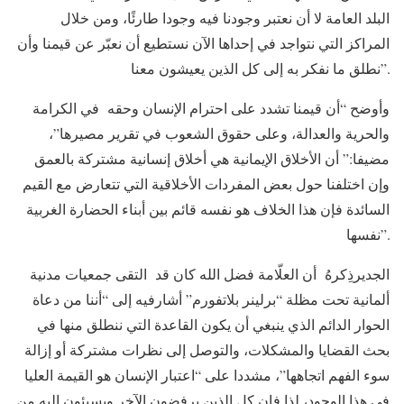
البلد العامة لا أن نعتبر وجودنا فيه وجودا طارئًا، ومن خلال
المراكز التي نتواجد في إحداها الآن نستطيع أن نعبّر عن قيمنا وأن
نطلق ما نفكر به إلى كل الذين يعيشون معنا”.
وأوضح “أن قيمنا تشدد على احترام الإنسان وحقه في الكرامة
والحرية والعدالة، وعلى حقوق الشعوب في تقرير مصيرها”،
مضيفا:” أن الأخلاق الإيمانية هي أخلاق إنسانية مشتركة بالعمق
وإن اختلفنا حول بعض المفردات الأخلاقية التي تتعارض مع القيم
السائدة فإن هذا الخلاف هو نفسه قائم بين أبناء الحضارة الغربية
نفسها”.
الجديرذِكرهُ أن العلّامة فضل الله كان قد التقى جمعيات مدنية
ألمانية تحت مظلة “برلينر بلاتفورم” أشارفيه إلى “أننا من دعاة
الحوار الدائم الذي ينبغي أن يكون القاعدة التي ننطلق منها في
بحث القضايا والمشكلات، والتوصل إلى نظرات مشتركة أو إزالة
سوء الفهم اتجاهها”، مشددا على “اعتبار الإنسان هو القيمة العليا
في هذا الوجود، لذا فإن كل الذين يرفضون الآخر ويسيئون إليه من