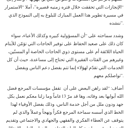
“الإنجازات التي تحققت خلال فتره زمنيه قصيره”، آملا “الاستمرار
في مسيرة تطوير هذا العمل المبارك للبلوغ به إلى النموذج الذي
ننشده”.
وشدد سماحته على “أن المسؤولية كبيره وكذلك الأعباء، سواء
كان ذلك على صعيد الحفاظ على توفير الحاجات التي تؤمّن للأيتام
الحياة اللائقة أم على مستوى ذوي الحاجات الخاصة أو المسنّين،
وغيرهم من الفئات الفقيرة التي تحتاج إلى مساعدة، حيث أن كل
الخدمات التي تقدّم لهؤلاء إنما تتم بفضل دعم الناس وبفضل
تواصلكم معهم”.
أضاف: “لقد راهن البعض على أن تقفل مؤسسات المرجع فضل
الله أبوابها بعد وفاته، وها قد مرّ 13عاماً وما زلنا معكم نعمل بكل
جهد ودون ملل من أجل خدمة الناس، وذلك بفضل الأوفياء لهذا
الخط الذي أسسه سماحة المرجع فكراً ونهجاً وعملاً والذي لم
يتوقف عن العطاء الفكري والفقهي والجهادي والاجتماعي وتقديم
التضحيات في مواجهة كل الوان التخلف والجهل والغلو والاحتلال