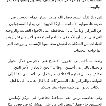
والهيمنة”.
إلى ذلك تفقّد السيد فضل الله مركز أنصار الإمام الحسين في
مدينة هلدسهايم الألمانية، مباركا الجهود التي يبذلها المسؤولون
عن المركز، وداعياً إلى “المحافظة على الأجواء العبادية والروحية
التي تبني الإنسان الأخلاقي والنافع لمجتمعه وبلاده وأن نخرج هذه
العبادات من الشكليات لنعيش مضامينها الإنسانية والروحية التي
بها نواجه التحديات”
ولفت سماحته إلى “ضرورة الانفتاح على الآخر من خلال الحوار
والجدال بالتي هي أحسن”. وقال: ” نحن لا نعادي الآخر الذي
نختلف معه بل نحترم الاختلاف من خلال الإسلام الذي دعانا إلى
التواصل والتركيز على المشتركات كما قال تعالى: “قل يا أهل
الكتاب تعالوا إلى كلمة سواء بيننا وبينكم”
وفي العاصمة برلين ألقى سماحتهُ محاضرة في مركز الإمامين
الحسنين جاء فيها: “ينبغي الحرص على المشاركة في قضايا هذا