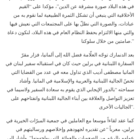
في هذه البلاد صورة مشرقة عن الدين”، مؤكدا على “القيم
الأخلاقية التي ينبغي أن تشكل الثمرة الطبيعية لما نقوم به من
عبادات، والصورة التي نطلّ بها على المجتمعات التي نعيش فيها
والتي منها الالتزام بحفظ النظام العام في هذه البلاد، لنكون دعاة
صامتين من خلال سلوكنا.”
بعد الدنمارك توجّه العلّامة فضل الله إلى ألمانيا، فزار مقرّ
السفارة اللبنانية في برلين حيث كان في استقباله سفير لبنان في
المانيا مصطفى أديب الذي تداول معه في عدد من القضايا التي
تخصّ الجالية اللبنانية والعربية والإسلامية في المانيا. وأشاد
سماحته “بالدور الإيجابي الذي يقوم به سعادة السفير ولاسيما في
تعزيز التواصل والعلاقة بين أبناء الجالية اللبنانية وانفتاحهم على
الجاليات الأخرى”.
كما عقد لقاءاً موسعا مع العاملين في جمعية المبرّات الخيرية في
برلين، معرباً “عن تقديره لجهودهم وإخلاصهم ورساليتهم في
عملهم بالرغم من الصعوبات والعوائق التي يواجهونها”. وأشار إلى