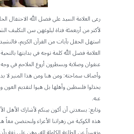
رعى العلامة السيد علي فضل الله الاحتفال الح
لأكثر من أربعمئة فتاة لبلوغهن سن التكليف الش
استهل الحفل بآيات من القرآن الكريم، فالنشيد
العلامة فضل الله كلمة توجه في بدايتها بالتح
عنفوان وصلابة ويسطرون أروع الملاحم في وجه 
وأضاف سماحته: ومن هنا ومن هذا المنبر لا بد 
يخذلوا فلسطين وأهلها بل هبوا لتقديم العون وا
عنه.
وتابع: يسعدني أن أكون بينكم لأشارك الأهل ال
هذه الكوكبة من زهراتنا الأعزاء ولنحتضن معاً هذ
وتعبيراً عن الطاعة الكاملة لله، وهن على ثقة بأ