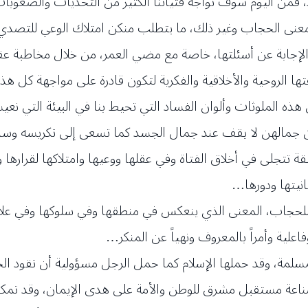
د، فمن اليوم سوف تواجه فتياتنا الكثير من التحديات والص
معنى الحجاب وغير ذلك، ما يتطلب منكن امتلاك الوعي للتصدي
الإجابة عن أسئلتها، خاصة مع مضي العمر، من خلال مخاطبة عقل
ها الروحية والأخلاقية والفكرية لتكون قادرة على مواجهة كل هذ
 الملوثات وألوان الفساد التي تحيط بنا في البيئة التي نعيش
ان جمالهن لا يقف عند جمال الجسد كما تسعى إلى تكريسه وسائل
يقة تتجلى في أخلاق الفتاة وفي عقلها ووعيها وامتلاكها لقرار
انيتها ودورها…
ق للحجاب، المعنى الذي ينعكس في منطقها وفي سلوكها وفي علاق
فاعلية وأمراً بالمعروف ونهياً عن المنكر…
المسلمة، وقد حملها الإسلام كما حمل الرجل مسؤولية أن تقود ال
صناعة مستقبل مشرق للوطن والأمة على هدى الإيمان، وقد تمكنت 