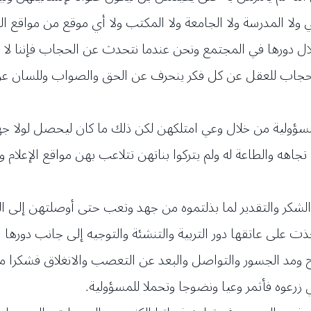
حي ولا المدرسة ولا الجامعة ولا المكتب ولا أي موقع من مواقع ا
حلال دورها في المجتمع ونحن عندما نتحدث عن الحجاب فإننا ل
ب للعقل عن كل فكر ينحرف عن الحق والصواب وللسان عن كل 
لمسؤولية من خلال وعي امتلكهن لكن ذلك ما كان ليحصل لولا جه
جاهه والطاعة له ولم يتركوا بناتهن تتلاعب بهن مواقع الإعلام 
 الشكر والتقدير لما بذلتموه من جهد وتعب حتى أوصلتهن إلى ال
أخذت على عاتقها دور التربية والتنشئة والتوجيه إلى جانب دور
تاح ومد الجسور والتواصل والبعد عن التعصب والانغلاق فشكرا من
 زرعوه فأثمر وعيا ونضوجا وتحملا للمسؤولية.