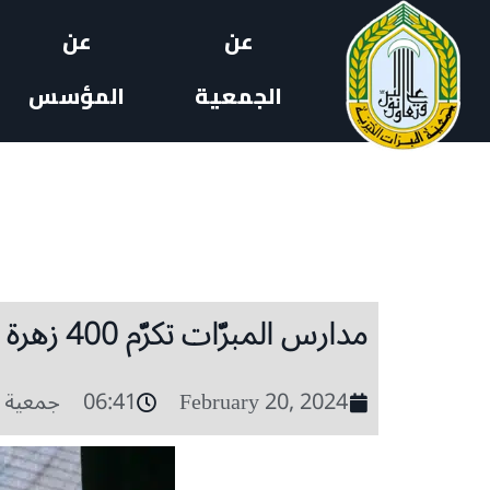
عن
عن
الجمعية
المؤسس
مدارس المبرّات تكرّم 400 زهرة من زهراتها بلغن سن التكليف
February 20, 2024
06:41
جمعية ا