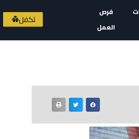
ت
فرص
تكفل
العمل