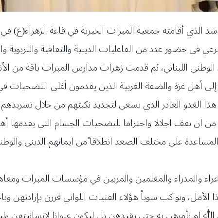
اشد الذي أقامته جمعية المبرات الخيرية في قاعة الزهراء(ع) ف
رعي في حضور عدد من الفاعليات الدينية والثقافية والتربوية وا
 الوطني اللبناني، ثم قدمت زهرات مدارس المبرات باقة من الأ
ية إلى أهل غزة والضفة الغربية الذين يقدمون أغلى التضحيات 
هذا العدو الغادر الذي يسعى لتجديد نكبتهم من خلال تشريدهم
من ان نقف اجلالا واحتراما للتضحيات الجسام التي يقدمها أهل
لمساعدة على مختلف الصعد انطلاقا ًمن ايمانهم الديني والوطني
أعزاء والمدراء والمعلمين والمربين في مؤسسات المبرات ومعاه
ا الأمل، ونواكب سوياً هؤلاء الفتيات اللواتي قررن بإرادتهن وب
ن الله لم يأمرهن به حتى يقيدهن بل ليكون عنوانا لإنسانيتهن ول