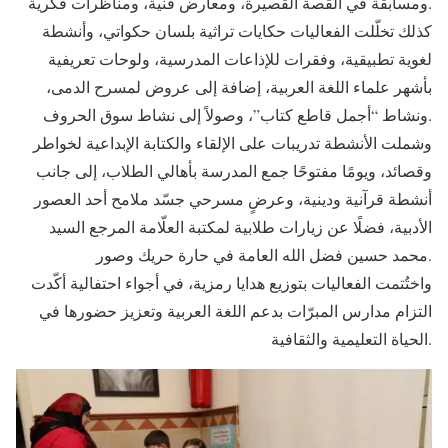
ومسابقة في القصة القصيرة، ومعارض فنية، ومناظرات فكرية.
كذلك تخلّلت الفعاليات حكايات تراثية بلسان حكواتي، وأنشطة
لغوية تطبيقية، وفقرات للإذاعات المدرسية، ولوحات تعريفية
بأشهر علماء اللغة العربية، إضافة إلى عروض لمسرح الدمى،
ونشاط “أجمل قاطع كتاب”، وصولاً إلى نشاط سوق الحروف.
وشملت الأنشطة تدريبات على الإلقاء والكتابة الإبداعية لخواطر
وقصائد، ويومًا مفتوحًا جمع المدرسة بأهالي الطلاب، إلى جانب
أنشطة قرآنية ودينية، وعرضٍ مسرحي جسّد ملامح أحد العصور
الأدبية، فضلًا عن زيارات طلابية لمكتبة العلّامة المرجع السيد
محمد حسين فضل الله العامة في حارة حريك وصور.
واختُتمت الفعاليات بتوزيع هدايا رمزية، في أجواء احتفالية أكّدت
التزام مدارس المبرّات بدعم اللغة العربية وتعزيز حضورها في
الحياة التعليمية والثقافية.