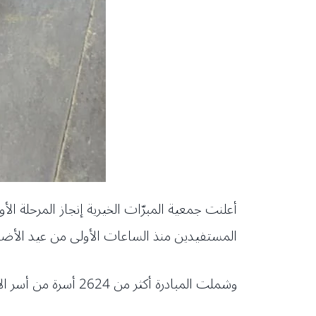
المستفيدين منذ الساعات الأولى من عيد الأضحى 
وشملت المبادرة أكثر من 2624 أسرة من أسر الأيتام والعائلات المتعففة، إضافة إلى العائلات النازحة التي تواجه ظروفاً معيشية وإنسانية صعبة.