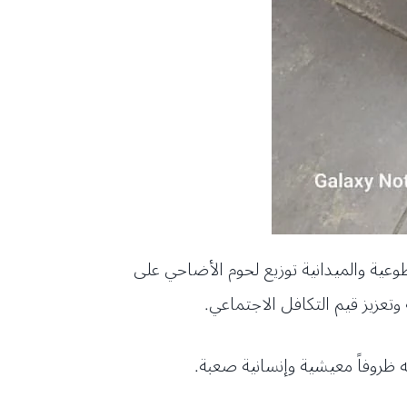
ن “مشروع الأضاحي” لعام 2026، حيث باشرت فرقها التطوعية والميدانية توزيع لحوم الأضاحي على
وتعزيز قيم التكافل الاجتماعي.