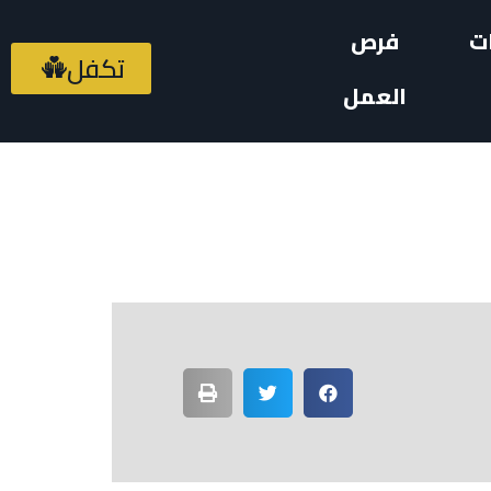
ت
فرص
تكفل
العمل