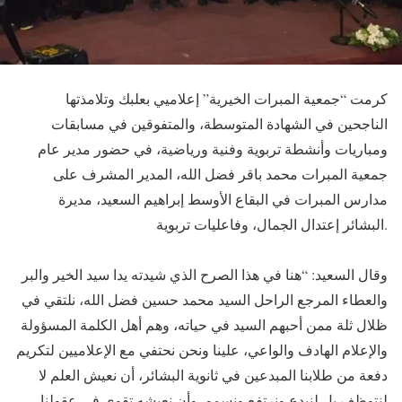
كرمت “جمعية المبرات الخيرية” إعلاميي بعلبك وتلامذتها
الناجحين في الشهادة المتوسطة، والمتفوقين في مسابقات
ومباريات وأنشطة تربوية وفنية ورياضية، في حضور مدير عام
جمعية المبرات محمد باقر فضل الله، المدير المشرف على
مدارس المبرات في البقاع الأوسط إبراهيم السعيد، مديرة
البشائر إعتدال الجمال، وفاعليات تربوية.
وقال السعيد: “هنا في هذا الصرح الذي شيدته يدا سيد الخير والبر
والعطاء المرجع الراحل السيد محمد حسين فضل الله، نلتقي في
ظلال ثلة ممن أحبهم السيد في حياته، وهم أهل الكلمة المسؤولة
والإعلام الهادف والواعي، علينا ونحن نحتفي مع الإعلاميين لتكريم
دفعة من طلابنا المبدعين في ثانوية البشائر، أن نعيش العلم لا
لنتوظف بل لنبدع ونرتفع ونسمو، وأن نعيشه تقوى في عقولنا