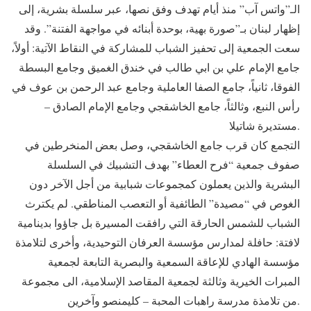
الـ”واتس آب” منذ أيام تهدف وفق نصها، عبر سلسلة بشرية، إلى
إظهار لبنان بـ”صورة بهية، بوحدة أبنائه في مواجهة الفتنة”. وقد
سعت الجمعية إلى تحفيز الشباب للمشاركة في النقاط الآتية: أولاً،
جامع الإمام علي بن ابي طالب في خندق الغميق وجامع البسطة
الفوقا، ثانياً، جامع الصفا العاملية وجامع عبد الرحمن بن عوف في
رأس النبع، وثالثاً، جامع الخاشقجي وجامع الإمام الصادق –
مستديرة شاتيلا.
التجمع كان قرب جامع الخاشقجي، وصل بعض المنخرطين في
صفوف جمعية “فرح العطاء” بهدف التشبيك في السلسلة
البشرية والذين يعملون كمجموعات شبابية من أجل الآخر دون
الغوص في “مصيدة” الطائفية أو التعصب المناطقي. لم يكترث
الشباب للشمس الحارقة التي رافقت المسيرة بل جاؤوا بدينامية
لافتة: حافلة لمدارس مؤسسة العرفان التوحيدية، وأخرى لتلامذة
مؤسسة الهادي للإعاقة السمعية والبصرية التابعة لجمعية
المبرات الخيرية وثالثة لجمعية المقاصد الإسلامية، الى مجموعة
من تلامذة مدرسة راهبات المحبة – كليمنصو وآخرين.