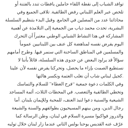
توافد الشباب إلى نقطة اللقاء حاملين يافطات تندد بالفتنة أو
تلخص عبر العلم اللبناني رفض الطائفية. تلاقى الجميع وفي
محاذاتنا عدد من المصلين في الجامع. وقبل البدء بتنظيم السلسلة
البشرية، تحدث محمد دياب من الجمعية إلى التلامذة عن أهمية
المشاركة في هذا النشاط الشبابي الوطني معتبراً أن التحرك
اليوم يفرض نفسه لمناهضة كل عنف بين اللبنانيين عموماً
والمسلمين في المناطق الساخنة التي سنمر فيها. وطرح أمامهم
سؤالاً قد يراود البعض عن جدوى هذه السلسلة، قائلاً بأننا لا
نستطيع الصمت بإزاء ما يحصل، وتحركنا يفرض نفسه لأن علينا
كجيل لبناني شاب أن نغلب العتمة ونكسر هالتها.
وفي الكلمات دعوة جمعية “فرح العطاء” للسلام والتماسك
وتخطي الطائفية والتعصب. في المحطات الثلاث، أئمة المساجد
الشيعية والسنية دعوا لنبذ العنف، للمحبة وللإيمان بلبنان. أما
رجال الدين، ومن بينهم المسيحيون بطوائفهم والسنة والشيعة
والدروز فواكبوا مسيرة السلام في لبنان، وطن الرسالة كما
عرّف عنه القديس يوحنا بولس الثاني عندما زار لبنان خلال توليه