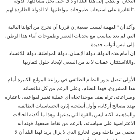
البحار، أو تذهب إلى هذا البلد أو ذاك حتى يحل مشاكلها. الدولة
القادرة على استيعاب طموحات مواطنيها، لا الدولة الطاردة لهم”.
وأكد أن “المهمة ليست صعبة إن قررنا أن نخرج من أثوابنا البالية
التي لم تعد تتناسب مع تحديات العصر وطموحات أبناء هذا الوطن،
إلى لبس أثواب جديدة.
إن أمام هذه الدولة، دولة الإنسان، دولة المواطنة، دولة اللافساد
واللااستئثار، عقبات لا بد من السعي لإيجاد حلول لتقاربها.
الأولى تتصل بدور النظام الطائفي في زراعة الموانع الكبيرة أمام
هذا المشروع، فهذا النظام، وعلى الرغم من كل تناقضاته
وصراعاته، تراه يقف موحدا تجاه أي عملية تغيير لقواعده، باعتباره
يهدد مصالح أركانه، وأول أسلحته إثارة الحساسيات الطائفية
والمذهبية. لكنه ليس بالقوة التي يدعيها، وهذا ما أكدته الحالات
الاعتراضية على سياساته، بالرغم من نقاط ضعفها، قوته أنه
محمي من داخله ومن الخارج الذي لا يزال يريد لهذا البلد أن لا