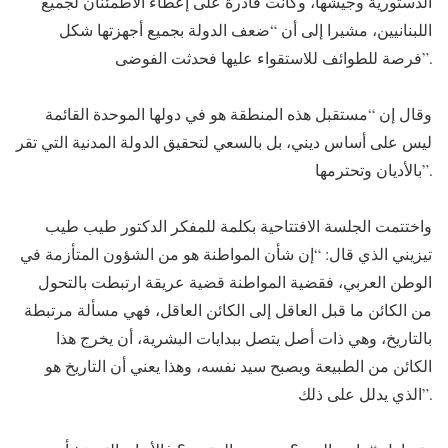
الدستورية وجيشها، وكانت قادرة على إعطاء الاطمئنان لجميع
اللبنانيين، مشيرا إلى أن “ضعف الدولة بجميع أجهزتها شكل
فرصة للطوائف للاستقواء عليها فحدثت الفوضى”.
وقال إن “مستقبل هذه المنطقة هو في دولها الموحدة القائمة
ليس على أساس ديني، بل بالسعي لتحقيق الدولة المدنية التي تقر
بالأديان وتحترمها”.
واختتمت الجلسة الافتتاحية بكلمة للمفكر الدكتور طيب طيب
تيزيني الذي قال: “إن شأن المواطنة هو من الشؤون المتأزمة في
الوطن العربي، فقضية المواطنة قضية عريقة ارتبطت بالتحول
من الكائن ما قبل العاقل إلى الكائن العاقل، فهي مسألة مرتبطة
بالتاريخ، وهي ذات أصل يتصل ببدايات البشرية، أن يخرج هذا
الكائن من الطبيعة ويصبح سيد نفسه، وهذا يعني أن التاريخ هو
الذي يدلل على ذلك”.