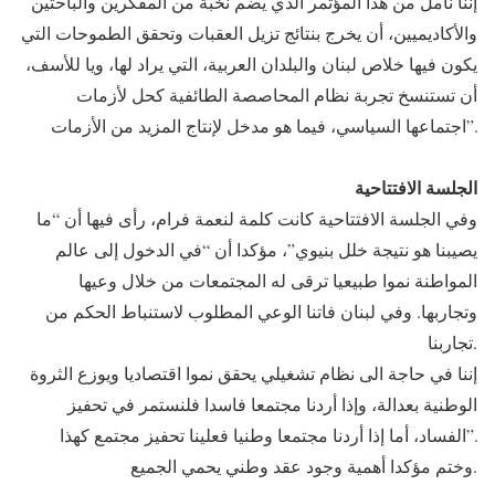
إننا نأمل من هذا المؤتمر الذي يضم نخبة من المفكرين والباحثين
والأكاديميين، أن يخرج بنتائج تزيل العقبات وتحقق الطموحات التي
يكون فيها خلاص لبنان والبلدان العربية، التي يراد لها، ويا للأسف،
أن تستنسخ تجربة نظام المحاصصة الطائفية كحل لأزمات
اجتماعها السياسي، فيما هو مدخل لإنتاج المزيد من الأزمات”.
الجلسة الافتتاحية
وفي الجلسة الافتتاحية كانت كلمة لنعمة فرام، رأى فيها أن “ما
يصيبنا هو نتيجة خلل بنيوي”، مؤكدا أن “في الدخول إلى عالم
المواطنة نموا طبيعيا ترقى له المجتمعات من خلال وعيها
وتجاربها. وفي لبنان فاتنا الوعي المطلوب لاستنباط الحكم من
تجاربنا.
إننا في حاجة الى نظام تشغيلي يحقق نموا اقتصاديا ويوزع الثروة
الوطنية بعدالة، وإذا أردنا مجتمعا فاسدا فلنستمر في تحفيز
الفساد، أما إذا أردنا مجتمعا وطنيا فعلينا تحفيز مجتمع كهذا”.
وختم مؤكدا أهمية وجود عقد وطني يحمي الجميع.