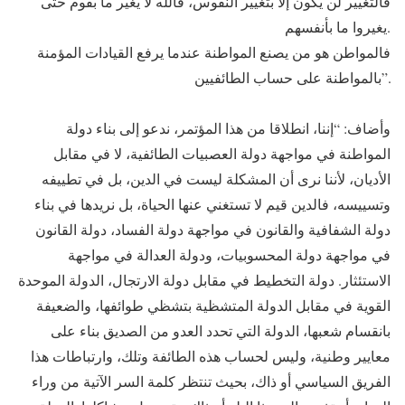
فالتغيير لن يكون إلا بتغيير النفوس، فالله لا يغير ما بقوم حتى
يغيروا ما بأنفسهم.
فالمواطن هو من يصنع المواطنة عندما يرفع القيادات المؤمنة
بالمواطنة على حساب الطائفيين”.
وأضاف: “إننا، انطلاقا من هذا المؤتمر، ندعو إلى بناء دولة
المواطنة في مواجهة دولة العصبيات الطائفية، لا في مقابل
الأديان، لأننا نرى أن المشكلة ليست في الدين، بل في تطييفه
وتسييسه، فالدين قيم لا تستغني عنها الحياة، بل نريدها في بناء
دولة الشفافية والقانون في مواجهة دولة الفساد، دولة القانون
في مواجهة دولة المحسوبيات، ودولة العدالة في مواجهة
الاستئثار. دولة التخطيط في مقابل دولة الارتجال، الدولة الموحدة
القوية في مقابل الدولة المتشظية بتشظي طوائفها، والضعيفة
بانقسام شعبها، الدولة التي تحدد العدو من الصديق بناء على
معايير وطنية، وليس لحساب هذه الطائفة وتلك، وارتباطات هذا
الفريق السياسي أو ذاك، بحيث تنتظر كلمة السر الآتية من وراء