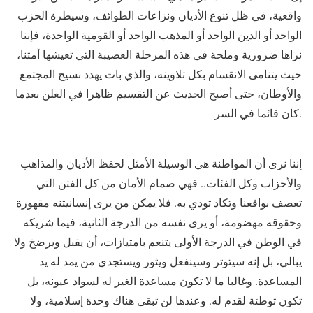
واقعية، في ظل تنوع الأديان ونزاعات الطوائف، وسيطرة الحزب
الواحد أو الدين الواحد أو المذهب الواحد أو القومية الواحدة، فإننا
نراها ضرورية وملحة في هذه المرحلة العصيبة التي تعيشها أمتنا،
حيث يتنامى الانقسام بكل تلاوينه، والذي بات يهدد نسيج المجتمع
والأوطان، حتى أصبح الحديث عن التقسيم ظاهرا في العلن بعدما
كان قائما في السر.
إننا نرى أن المواطنة هي الوسيلة الأمثل لحفظ الأديان والمذاهب
والأحزاب وكل الفئات.. فهي صمام الأمان من كل الفتن التي
تعصف بواقعنا وتكاد تودي به. فلا يمكن من يرى إنسانيتنه مقهورة
وحقوقه مهضومة، أو يرى نفسه من الدرجة الثانية، فيما شريكه
في الوطن في الدرجة الأولى يتنعم بامتيازات، أن يقبل ويرضخ ولا
يبالي، بل إنه سيتوتر وسينفعل ويثور ويستجدي من يمد له يد
المساعدة. وغالبا ما لا تكون مساعدة الغير له لسواد عيونه، بل
تكون توطئة لقدم له. وعندها لن تبقى هناك وحدة إسلامية، ولا