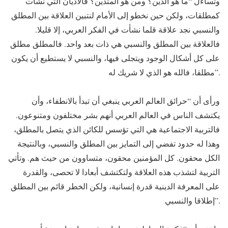
وتساءل “ما هو الدين؟ ومن هو المتدين؟ فالأديان التي نشأت
كمطلقات، ولكن حين نخطو إلى الأمام لنتبين العلاقة بين المطلق
والنسبي نجد علاقة قلما نشأت في الفكر العربي، إلا قليلا.
فالعلاقة بين المطلق والنسبي هي ذات بعد واحد. فالمطلق مطلق
على كل أشكال الوجود ويتجلى فيها، والنسبي لا يستطيع أن يكون
مطلقا، فالله هو الذي لا شريك له”.
ورأى أن “حرائق العالم العربي ينبغي أن تبدأ بالانطفاء، وأن
يكتشف الناس في العالم العربي أنهم بشر مختلفون ومتنوعون.
فالتربية الاجتماعية هي التي تؤسس للكائن الذي يتصل بالمطلق،
وهذا له حدود تفضي إلى التمايز بين المطلق والنسبي، وبالنتيجة
الكل محقون. كل المؤمنين محقون، متساوون من حيث هم. وتأتي
التربية لتشذب هذه العلاقة ولتكتشف أبعادا لا تحصى، والقدرة
على المعرفة الدينية قدرة إنسانية، ولكن الخطر قائم بين المطلق
إطلاقا والنسبي”.