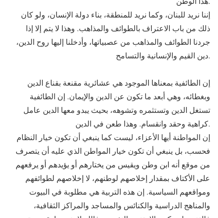
هذا الوطن.
إننا نريد للبنان، وكما نريد للمنطقة، بناء دولة الإنسان، ولو كان
ذلك من باب الاعتراف بالطوائف والمذاهب. وهذا لا يتم إلا إذا
جردنا الطوائف والمذاهب من عصبياتها، وأدخلنا إليها روح الدين،
دين القيم والإنسانية والتسامح.
إن الطائفية بمعناها الموجود هي عشائرية مقنعة بقناع الدين
وبغطائه، وهي أبعد ما تكون عن الدين والإيمان. إن الطائفية
تستغل الدين وتستثمره وتشوهه، بحيث يبدو معها الدين عامل
كراهية وحقد وانقسام. وهذا طعن في الدين.
إن المواطنة أيها الأعزاء، ليست كما ينبغي أن تكون خيار النظام
فحسب، بل ينبغي أن تكون خيار المواطن الذي عليه أن يتصرف
من موقع أنه ابن وطن ويقيس من يختارهم أو يؤيدهم أو يرفعهم
على الأكتاف بمقدار إخلاصهم لوطنهم، لا إخلاصهم لطوائفهم
ومواقعهم السياسية. إن هذه التربية هي مطلوبة في البيوت
والمناهج الدراسية والكنائس والمساجد والمراكز الثقافية،