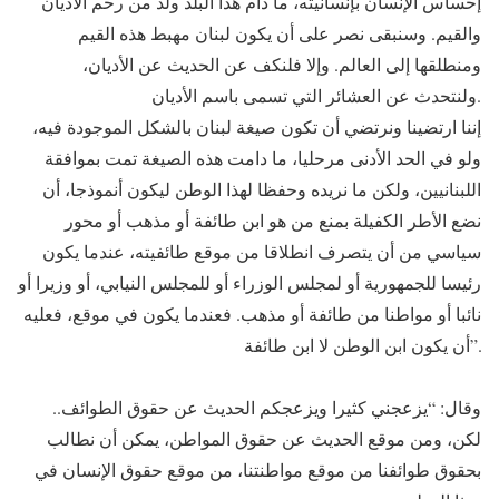
إحساس الإنسان بإنسانيته، ما دام هذا البلد ولد من رحم الأديان
والقيم. وسنبقى نصر على أن يكون لبنان مهبط هذه القيم
ومنطلقها إلى العالم. وإلا فلنكف عن الحديث عن الأديان،
ولنتحدث عن العشائر التي تسمى باسم الأديان.
إننا ارتضينا ونرتضي أن تكون صيغة لبنان بالشكل الموجودة فيه،
ولو في الحد الأدنى مرحليا، ما دامت هذه الصيغة تمت بموافقة
اللبنانيين، ولكن ما نريده وحفظا لهذا الوطن ليكون أنموذجا، أن
نضع الأطر الكفيلة بمنع من هو ابن طائفة أو مذهب أو محور
سياسي من أن يتصرف انطلاقا من موقع طائفيته، عندما يكون
رئيسا للجمهورية أو لمجلس الوزراء أو للمجلس النيابي، أو وزيرا أو
نائبا أو مواطنا من طائفة أو مذهب. فعندما يكون في موقع، فعليه
أن يكون ابن الوطن لا ابن طائفة”.
وقال: “يزعجني كثيرا ويزعجكم الحديث عن حقوق الطوائف..
لكن، ومن موقع الحديث عن حقوق المواطن، يمكن أن نطالب
بحقوق طوائفنا من موقع مواطنتنا، من موقع حقوق الإنسان في