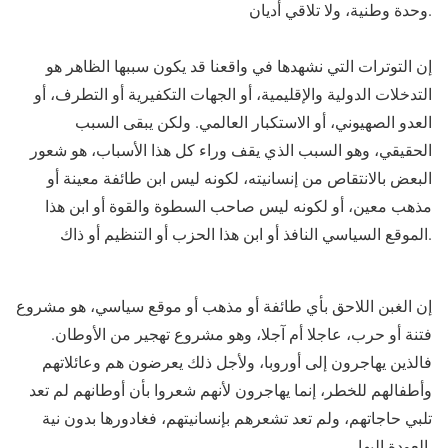
وحدة وطنية، ولا تلاقي أديان.
إن التوترات التي نشهدها في واقعنا قد يكون سببها الظاهر هو
التدخلات الدولية والإقليمية، أو الجهات التكفيرية أو التطرف، أو
العدو الصهيوني، أو الاستكبار العالمي. ولكن يبقى السبب
الحقيقي، وهو السبب الذي يقف وراء كل هذا الأسباب، هو شعور
البعض بالانتقاص من إنسانيته، لكونه ليس ابن طائفة معينة أو
مذهب معين، أو لكونه ليس صاحب السطوة والقوة أو ابن هذا
الموقع السياسي النافذ أو ابن هذا الحزب أو التنظيم أو ذاك.
إن الغبن اللاحق بأي طائفة أو مذهب أو موقع سياسي، هو مشروع
فتنة أو حرب، عاجلا أم آجلا، وهو مشروع تهجير من الأوطان.
فالذين يهاجرون إلى أوروبا، ولأجل ذلك يعرضون هم وعائلاتهم
وأطفالهم للخطر، إنما يهاجرون لأنهم شعروا بأن أوطانهم لم تعد
تلبي حاجاتهم، ولم تعد تشعرهم بإنسانيتهم، فغادورها بدون نية
العودة إليها.