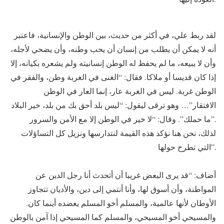
لقد ربط علي، في أكثر من حديث، بين الوطن والإنسانية، فاعتبر
أنه لا يمكن أن يطلب من إنسان أن يحب وطنه، وأن يضحي لأجله،
وأن لا يبيعه، ما لم يحفظ له الوطن إنسانيته ولم يشعره بكيانه، إلا
إذا كان قديسا أو ملاكا. فقال: “الغنى في الغربة وطن، والفقر في
الوطن غربة. ليس في الغربة عار، إنما العار في الوطن
الافتقار”… وهو ترقى ليقول: “ليس بلد أحق بك من بلد، خير البلاد
ما حملك”. وقال: “لا خير في الوطن إلا مع الأمن والسرور”.
لذلك، نحن هنا نؤكد هذه القيمة لنتدارسها ونزيل كل التساؤلات
التي تطرح حولها”.
أضاف: “قد يرى البعض غريبا أن أتحدث أنا رجل الدين عن
المواطنة، وأن أسوق لها، وأنا أنتمي إلى دين، والأديان تتجاوز
الأوطان لأنها عالمية، والمسلم أخو المسلم يعضده أينما كان.
والمسيحي أخو المسيحي، والمسلم كما المسيحي إذا آمن بالوطن