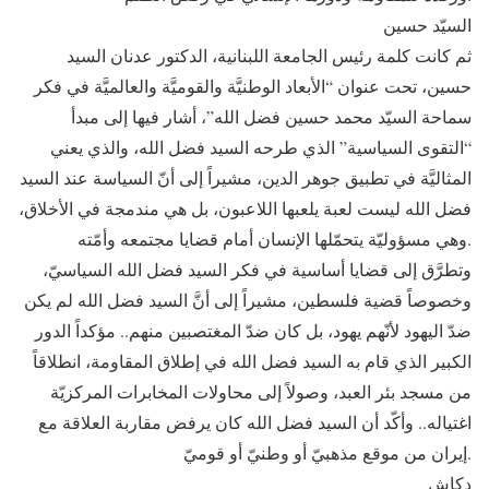
السيّد حسين
ثم كانت كلمة رئيس الجامعة اللبنانية، الدكتور عدنان السيد
حسين، تحت عنوان “الأبعاد الوطنيَّة والقوميَّة والعالميَّة في فكر
سماحة السيّد محمد حسين فضل الله”، أشار فيها إلى مبدأ
“التقوى السياسية” الذي طرحه السيد فضل الله، والذي يعني
المثاليَّة في تطبيق جوهر الدين، مشيراً إلى أنّ السياسة عند السيد
فضل الله ليست لعبة يلعبها اللاعبون، بل هي مندمجة في الأخلاق،
وهي مسؤوليّة يتحمّلها الإنسان أمام قضايا مجتمعه وأمّته.
وتطرَّق إلى قضايا أساسية في فكر السيد فضل الله السياسيّ،
وخصوصاً قضية فلسطين، مشيراً إلى أنَّ السيد فضل الله لم يكن
ضدّ اليهود لأنّهم يهود، بل كان ضدّ المغتصبين منهم.. مؤكداً الدور
الكبير الذي قام به السيد فضل الله في إطلاق المقاومة، انطلاقاً
من مسجد بئر العبد، وصولاً إلى محاولات المخابرات المركزيّة
اغتياله.. وأكّد أن السيد فضل الله كان يرفض مقاربة العلاقة مع
إيران من موقع مذهبيّ أو وطنيّ أو قوميّ.
دكاش