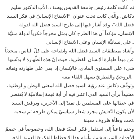
ثم كانت كلمة رئيس جامعة القديس يوسف، الأب الدكتور سليم
دكاش، والّتي كانت تحت عنوان: “الانفتاح الإنسانيّ في فكر السيد
فضل الله”، وقد أشار فيها إلى طرح السيد فضل الله لدولة
الإنسان، مؤكداً أن هذا الطرح كان يمثل مخرجاً فكرياً لدولة مبنيَّة
على إنسانيَّة الإنسان وعلى الانفتاح الإنساني..
وأشاد بمنطلقات السيد فضل الله وانفتاحه على كلّ الناس، متحدثاً
عن مبدأ طهارة الإنسان الفطرية، حيث إنَّ هذه الطّهارة لا يدنّسها
شيء على المستوى المادي، فالإنسان إذا بقي على طهارته ونقائه
الروحيّ والفطريّ يسهل اللقاء معه.
وتوقَّف دكاش عند رؤية السيد فضل الله لمعنى الوطن والوطنية،
مشيداً برأي السيد الذي اعتبر فيه أن أية قيمة إسلاميّة لا يُقتصر
في عطائها على المسلمين بل تمتدّ إلى الآخرين، وبرفض السيد
لأن يكون التّعايش مجرد شعار سياسيّ يمكن طرحه ثم سحبه
تحت وطأة ظروف معينة.
وختم داعياً إلى استثمار فكر السيّد فضل الله، وخصوصاً في خضمّ
الأحداث التي نعيشها، وأمام هذا الانحطاط الفكريّ العميق الذي