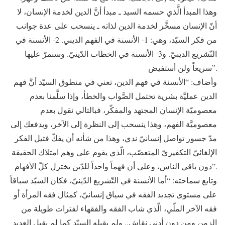
وهذا المبدأ الَّذي حسمه السيد ـ مبدأ أنَّ الدين لخدمة الإنسان، لا
أنّ الإنسان مسخَّر لخدمة الدين لذاته ـ ينسحب على عدة جوانب
من فكر السيّد، وهي: 1- الأنسنة في الفهم الديني. 2- الأنسنة في
التّشريع الدينيّ. و3- الأنسنة في الخطاب الدّينيّ. وسنمرّ عليها
سريعاً ولن أستفيض”.
وأضاف: “الأنسنة في فهم الدين، تعني في منطوق السيّد أنَّ فهم
الدين عمليَّة بشرية تحتمل الصَّواب والخطأ، وإذا سلَّمنا بعدم
معصوميّة الإنسان المجتهد والمفكّر، فبالتالي نقول بعدم
معصوميَّة الفهم، وهذا ينسحب إلى النظرة إلى الآخر، ويدفعك إلى
مدّ جسور تواصل إنسانيّ ندي، وهذا من شأنه أن يفكّ فتيل الفكر
الإلغائيّ التكفيريّ المتعصّب، الّذي يقوم على وهم امتلاك الحقيقة
دون باقي الناس، وعلى أن فهماً واحداً للدّين يختزل كلّ الأفهام”.
وتابع سماحته: “أما الأنسنة في التّشريع الدّينيّ، فكان السيّد سباقاً
على مستوى تجديد الفقه في سياق إنسانيّ، كمثال فقه المرأة أو
فقه الآخر الملّي، الّذي شاب الفقه والفقهاء لفترات طويلة من
الزمن ومن دون أدنى نقاش.. ولم يقبله السيّد كما لم يقبل العديد