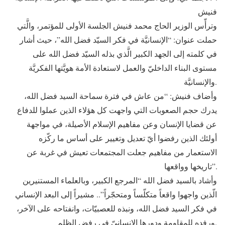
فنيش
وترأّس الوزير الحاج محمد فنيش الجلسة الأولى للمؤتمر، والَّتي
حملت عنوان: “الإنسانيَّة في فكر السيّد فضل الله”، حيث أشار
في كلمته إلى الجهد الكبير الَّذي بذله السيّد فضل الله على
مستوى البناء الداخليّ والعمل لاستعادة الأمة هويَّتها الفكريَّة
والإنسانيَّة.
وأضاف فنيش: “من عاش في فترة سماحة السيد فضل الله،
يدرك حجم الصعوبات التي واجهت كل هؤلاء الذين عملوا للدفاع
عن قضايا الإنسان وعن مفاهيم الإسلام الأصيلة، في مواجهة
أولئك الذين رفضوا أيّ تعديل وتغيير على أساس ما ركّزه
الاستعمار من مفاهيم جعلت المجتمعات تعيش في غربة عن
تاريخها وواقعها”.
وأشاد بالسيد فضل الله “المرجع الكبير، وبالعلماء المستنيرين
الّذين واجهوا واقعاً متكلّساً ومتحجّراً”.. مشيراً إلى البعد الإنساني
في فكر السيد فضل الله، ونبذه للعصبيّات، وانفتاحه على الآخر،
ورفده للمقاومة ودورها الإنسانيّ في رفض الظلم.