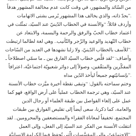
من السّائد والمشهور، في وقت كانت عدم مخالفة المشهور هدفاً
بحدّ ذاته، والذي يخالف هذا المشهور يُرمى بشتى الاتهامات”.
وأردف قائلاً: “والأنسنة في الخطاب الدّينيّ عند السيّد، تمثّلت في
اعتماد خطاب الحبّ والرفق والرحمة والبسمة، والابتعاد عن
خطاب التّهديد والوعيد والزّجر والتّأنيب.. وهي لغة لطالما ارتبطت
للأسف بالخطاب الدّينيّ، ولا زلنا نشهدها في العديد من السّاحات”.
وأضاف: “لقد قلَّص خطاب السيّد الفارق بين ـ ما سمّي اصطلاحاً ـ
المفكّرين والمثقّفين، وصولاً إلى دوائر شعبويّة اجتماعيَّة، اعترافاً
بإنسانيّتهم جميعاً ليأخذ الدّين مداه”.
وختم سماحته بالقول: “وتبقى نقطة أخيرة ميَّزت خطاب الأنسنة
عند السيّد، وهي ترجمة الخطاب عملياً على أرض الواقع، فهو كما
عمل على إلغاء الفواصل بين طبقة العلماء أو رجال الدين
والعامة، كما ذكرنا، سعى أيضاً إلى تقليص الفوارق بين طبقات
المجتمع، تخفيفاً لمعاناة الفقراء والمستضعفين والمحرومين.. لقد
انتقلت الأنسنة من الفكر عند السيّد إلى الفعل، وإلى العمل
الاجتماعيّ، وإلى المؤسَّسات الّتي تُحفظ فيها الكرامة الإنسانيَّة”.