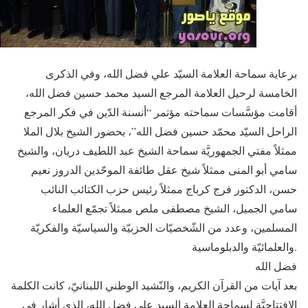
برعاية سماحة العلامة السيّد علي فضل الله، وفي الذكرى
الخامسة لرحيل العلامة المرجع السيد محمد حسين فضل الله،
أقامت مؤسَّسات سماحته مؤتمر “أنسنة الدّين في فكر المرجع
الراحل السيّد محمّد حسين فضل الله”، بحضور الشيخ بلال الملا
ممثلاً مفتي الجمهوريَّة سماحة الشيخ عبد اللطيف دريان، والشيخ
سامي أبو المنى ممثلاً شيخ عقل طائفة الموحّدين الدروز نعيم
حسن، الدكتور فرج كرباج ممثلاً رئيس حزب الكتائب النائب
سامي الجميل، الشيخ مصطفى ملص ممثلاً تجمّع العلماء
المسلمين، وعدد من الشّخصيّات الحزبيّة والسياسيّة والفكريّة
والعلمائيّة والدبلوماسية.
فضل الله
بعد آيات من القرآن الكريم، والنّشيد الوطني اللبنانيّ، كانت الكلمة
الافتتاحيَّة لسماحة العلامة السيد علي فضل الله، الذي أشار في