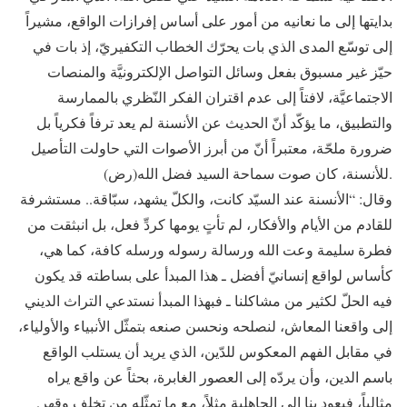
بدايتها إلى ما نعانيه من أمور على أساس إفرازات الواقع، مشيراً
إلى توسّع المدى الذي بات يحرّك الخطاب التكفيريّ، إذ بات في
حيّز غير مسبوق بفعل وسائل التواصل الإلكترونيَّة والمنصات
الاجتماعيَّة، لافتاً إلى عدم اقتران الفكر النّظري بالممارسة
والتطبيق، ما يؤكّد أنّ الحديث عن الأنسنة لم يعد ترفاً فكرياً بل
ضرورة ملحّة، معتبراً أنّ من أبرز الأصوات التي حاولت التأصيل
للأنسنة، كان صوت سماحة السيد فضل الله(رض).
وقال: “الأنسنة عند السيّد كانت، والكلّ يشهد، سبّاقة.. مستشرفة
للقادم من الأيام والأفكار، لم تأتٍ يومها كردِّ فعل، بل انبثقت من
فطرة سليمة وعت الله ورسالة رسوله ورسله كافة، كما هي،
كأساس لواقع إنسانيّ أفضل ـ هذا المبدأ على بساطته قد يكون
فيه الحلّ لكثير من مشاكلنا ـ فبهذا المبدأ نستدعي التراث الديني
إلى واقعنا المعاش، لنصلحه ونحسن صنعه بتمثّل الأنبياء والأولياء،
في مقابل الفهم المعكوس للدّين، الذي يريد أن يستلب الواقع
باسم الدين، وأن يردّه إلى العصور الغابرة، بحثاً عن واقع يراه
مثالياً، فيعود بنا إلى الجاهلية مثلاً، مع ما تمثّله من تخلف وقهر.