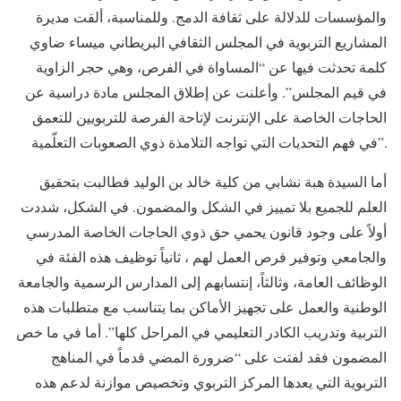
والمؤسسات للدلالة على ثقافة الدمج. وللمناسبة، ألقت مديرة
المشاريع التربوية في المجلس الثقافي البريطاني ميساء ضاوي
كلمة تحدثت فيها عن “المساواة في الفرص، وهي حجر الزاوية
في قيم المجلس”. وأعلنت عن إطلاق المجلس مادة دراسية عن
الحاجات الخاصة على الإنترنت لإتاحة الفرصة للتربويين للتعمق
في فهم التحديات التي تواجه التلامذة ذوي الصعوبات التعلّمية”.
أما السيدة هبة نشابي من كلية خالد بن الوليد فطالبت بتحقيق
العلم للجميع بلا تمييز في الشكل والمضمون. في الشكل، شددت
أولاً على وجود قانون يحمي حق ذوي الحاجات الخاصة المدرسي
والجامعي وتوفير فرص العمل لهم ، ثانياً توظيف هذه الفئة في
الوظائف العامة، وثالثاً، إنتسابهم إلى المدارس الرسمية والجامعة
الوطنية والعمل على تجهيز الأماكن بما يتناسب مع متطلبات هذه
التربية وتدريب الكادر التعليمي في المراحل كلها”. أما في ما خص
المضمون فقد لفتت على “ضرورة المضي قدماً في المناهج
التربوية التي يعدها المركز التربوي وتخصيص موازنة لدعم هذه