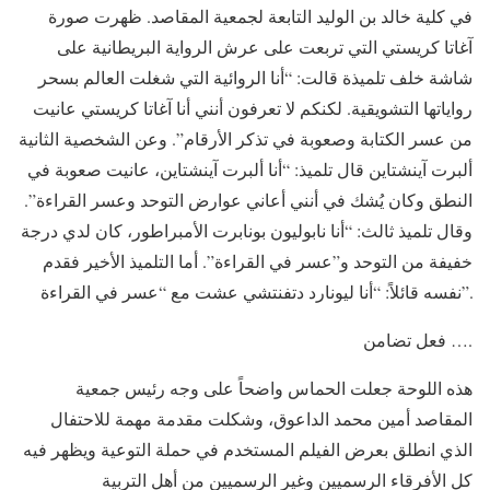
في كلية خالد بن الوليد التابعة لجمعية المقاصد. ظهرت صورة
آغاتا كريستي التي تربعت على عرش الرواية البريطانية على
شاشة خلف تلميذة قالت: “أنا الروائية التي شغلت العالم بسحر
رواياتها التشويقية. لكنكم لا تعرفون أنني أنا آغاتا كريستي عانيت
من عسر الكتابة وصعوبة في تذكر الأرقام”. وعن الشخصية الثانية
ألبرت آينشتاين قال تلميذ: “أنا ألبرت آينشتاين، عانيت صعوبة في
النطق وكان يُشك في أنني أعاني عوارض التوحد وعسر القراءة”.
وقال تلميذ ثالث: “أنا نابوليون بونابرت الأمبراطور، كان لدي درجة
خفيفة من التوحد و”عسر في القراءة”. أما التلميذ الأخير فقدم
نفسه قائلاً: “أنا ليونارد دتفنتشي عشت مع “عسر في القراءة”.
فعل تضامن ….
هذه اللوحة جعلت الحماس واضحاً على وجه رئيس جمعية
المقاصد أمين محمد الداعوق، وشكلت مقدمة مهمة للاحتفال
الذي انطلق بعرض الفيلم المستخدم في حملة التوعية ويظهر فيه
كل الأفرقاء الرسميين وغير الرسميين من أهل التربية