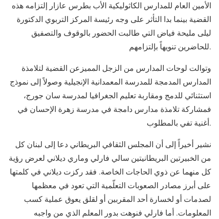
الأمين العام للمدارس الكاثوليكية الأب بطرس عازار إلتزامه هذه
القضية بينما بدا التأثر على وجه رئيسة المركز التربوي الدكتورة
ليلى مليحة فياض التي طالبت الحضور بالوقوف والتصفيق
للحاضرين تنويهاً بإلتزامهم.
وتوالت لوحات المدارس من الزجل المميزعن القضية لتلامذة
المدارس المدمجة للمدرسة المعمدانية الإنجيلية وصولاً إلى نموذج
استثنائي للدمج ومقاربة تعليم الجغرافيا لمدرسة سان جورج،
فمشاركة تلامذة مدارس دامجة في مدرسة زهرة الإحسان في
أغنية تفي بالمطلوب.
نشير أخيراً إلى أن المجلس الثقافي البريطاني دعا إلى لبنان كل
من الخبيرتين البريطانيتين سالي فارلي وماري ديلاني لعرض رؤية
كل منهما عن ذوي الحاجات الخاصة. فقد ركزت ديلاني في كلمتها
على أبرز مصادر الصعوبات التعلّمية التي تعود في معظمها
لصدمات أو لخسارة أحد المقربين أو لقلق يعوق عملية كسب
المعلومات. أما فارلي فنوهت بدور المعلم الذي من واجبه