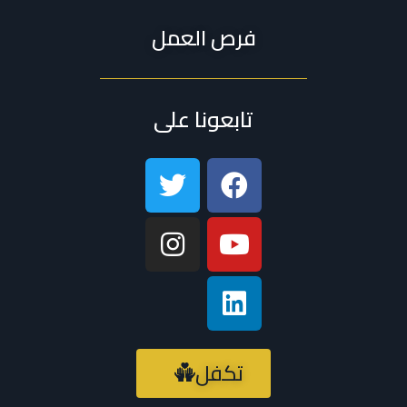
فرص العمل
تابعونا على
تكفل