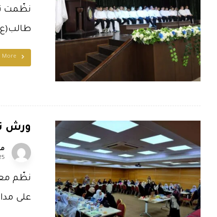
نظّمت ثا
طالب(ع)، 
d More
ورش تد
مل
25
نظّم معه
على مدار ث