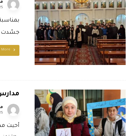
مل
25
بمناسبة 
جسّدت قي
d More
مدارس ا
مل
25
أحيت مدا