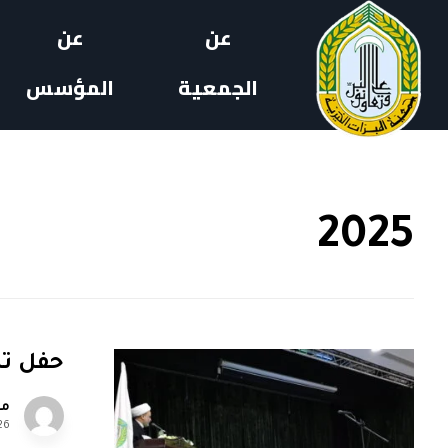
عن
عن
الجمعية
المؤسس
2025
حفل تكل
مل
26