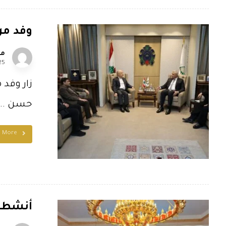
وفد من 
مل
25
زار وفد 
حسن ...
d More
أنشطة 