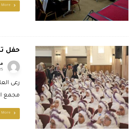
d More
حفل تك
مل
25
رعى العل
مجمع الإ
d More