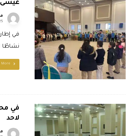
عيسى ب
مل
25
في إطار 
نشاطًا احت
d More
في محاض
لاحد
مل