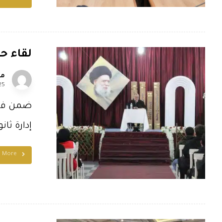
لقاء حو
مل
25
ضمن فعال
إدارة ثانو
d More