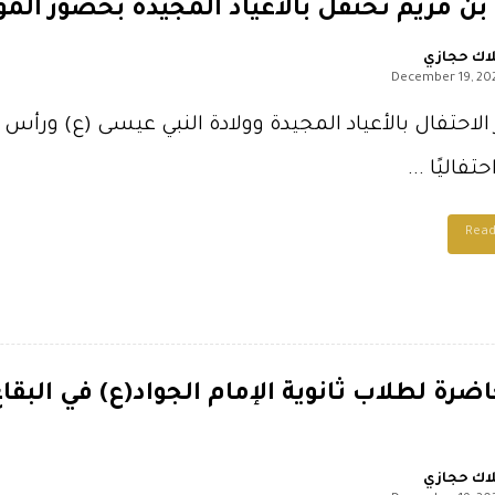
ن مريم تحتفل بالأعياد المجيدة بحضور الم
اك حجازي
December 19, 20
الاحتفال بالأعياد المجيدة وولادة النبي عيسى (ع) ورأس 
فاليًا ...
Rea
رة لطلاب ثانوية الإمام الجواد(ع) في البقاع
اك حجازي