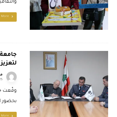
والثقافية
d More
جامعة ا
لتعزيز 
مل
25
بحضور ال
d More