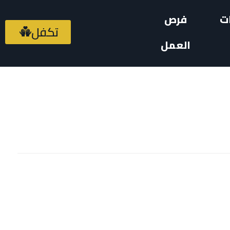
ت
فرص
تكفل
العمل