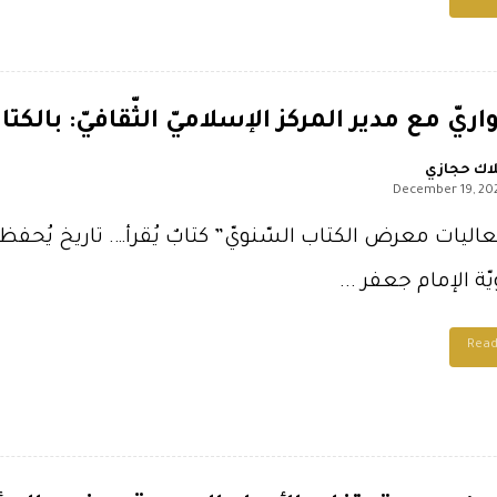
اريّ مع مدير المركز الإسلاميّ الثّقافيّ: بالك
اك حجازي
December 19, 20
يات معرض الكتاب السّنويّ” كتابٌ يُقرأ…. تاريخ يُحفظ “،
يّة الإمام جعفر ...
Rea