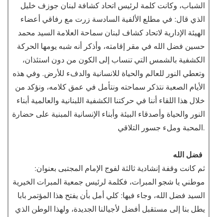
الشباب، وكانت كلمة لرئيس اتحاد كشافة لبنان جوزف خليل
الذي قال: في مطلع الألفية السادسة زرت مع رفاقي أعضاء
الهيئة الإدارية لاتحاد كشاف لبنان سماحة العلامة السيد محمد
حسين فضل الله في مقر إقامته، وأذكر أنه شبه يومها الحركة
الكشفية بالشمس التي تنساب إلى الكون من دون استئذان،
وتعطي النور للعالم والحياة للانسانية والدفء للأرض. وفي هذه
الأيام الصعبة نتذكر سماحته ونتأمل في عمق كلامه، ونؤكد من
خلال هذا اللقاء أننا في حركتنا الكشفية اللبنانية والعالمية أبناء
النور والحياة وأصدقاء البيئة وأبناء الإنسانية المبنية على حضارة
المحبة وملء جسور التلاقي.
فضل الله
ثم كانت وقفة إنشادية ثالثة لفوج الإمام المجتبى بعنوان:
موطني يا شجو المبرات، فكلمة لرئيس جمعية المبرات الخيرية
السيد فضل الله، وجاء فيها: كلي أمل بأن يفتح هذا المؤتمر بابا
يطل بنا إلى مستقبل أفضل لأجيالنا الجديدة، ولهذا الوطن الذي