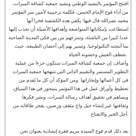
افتتح المؤتمر بالنشيد الوطني ونشيد جمعية كشافة المبرات،
من أداء فوج الإمام الحسن، فكلمة ترحيبية لأمين سر المؤتمر
محمد نصرالله قال فيها: يكفي هذه الكشفية فخرا أنها
استطاعت بإمكاناتها المتواضعة وأهدافها الأصيلة أن تجذب إليها
عددا كبيرا من الناشئة، وتنتزعهم من بين فكي المدينة الصاخبة
بما أنتجته التكنولوجيا، وتسير بهم إلى أحضان الطبيعة، حيث
شظف العيش وخشونة الحياة.
وأضاف: إن جمعية كشافة المبرات ستكون جزءا من عملية
التطوير المستمر والتقييم الذاتي التي تنتهجها جمعية المبرات
في كل أعمالها وإنجازاتها. ومن المؤكد أن كل ما يُقدم من
تخطيط وأوراق عمل في هذا المؤتمر يتمحور في هذا السياق،
ويساهم في تحقيق أهداف رسالة المبرات، ونشر فكرها
وثقافتها عبر إنشاء جيل واع مثقف ورصين، يفجر طاقاته من
أجل الخير والانفتاح.
بعد ذلك قدم فوج السيدة مريم فقرة إنشادية بعنوان نحن