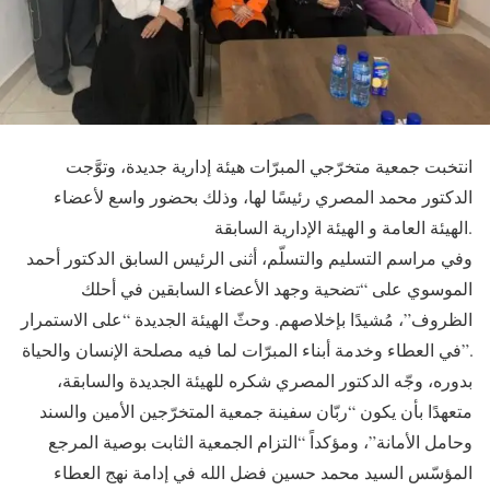
انتخبت جمعية متخرّجي المبرّات هيئة إدارية جديدة، وتوَّجت
الدكتور محمد المصري رئيسًا لها، وذلك بحضور واسع لأعضاء
الهيئة العامة و الهيئة الإدارية السابقة.
​وفي مراسم التسليم والتسلّم، أثنى الرئيس السابق الدكتور أحمد
الموسوي على “تضحية وجهد الأعضاء السابقين في أحلك
الظروف”، مُشيدًا بإخلاصهم. وحثّ الهيئة الجديدة “على الاستمرار
في العطاء وخدمة أبناء المبرّات لما فيه مصلحة الإنسان والحياة”.
​بدوره، وجّه الدكتور المصري شكره للهيئة الجديدة والسابقة،
متعهدًا بأن يكون “ربّان سفينة جمعية المتخرّجين الأمين والسند
وحامل الأمانة”، ومؤكداً “التزام الجمعية الثابت بوصية المرجع
المؤسّس السيد محمد حسين فضل الله في إدامة نهج العطاء