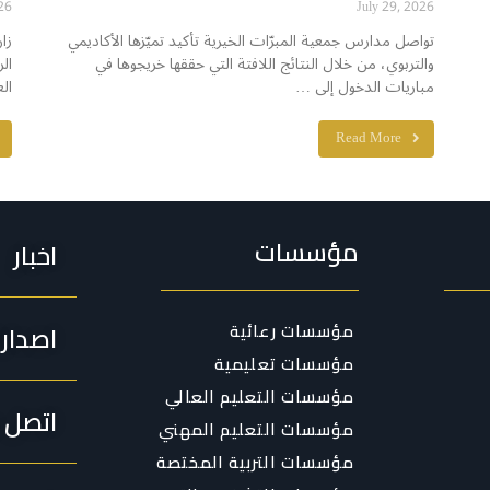
26
July 29, 2026
تواصل مدارس جمعية المبرّات الخيرية تأكيد تميّزها الأكاديمي
زا
والتربوي، من خلال النتائج اللافتة التي حققها خريجوها في
ال
مباريات الدخول إلى …
ال
Read More
مؤسسات
اخبار
مؤسسات رعائية
اصدار
مؤسسات تعليمية
مؤسسات التعليم العالي
اتصل ب
مؤسسات التعليم المهني
مؤسسات التربية المختصة