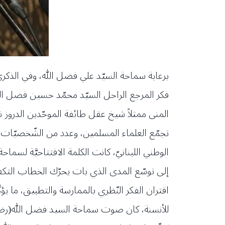
برعاية سماحة السيّد علي فضل الله، وفي الذك
فكر المرجع الراحل السيّد محمّد حسين فضل الله
المنى ممثلاً شيخ عقل طائفة الموحّدين الدروز
تجمّع العلماء المسلمين، وعدد من الشّخصيّات الحز
الوطني اللبنانيّ، كانت الكلمة الافتتاحيَّة لسم
إلى توسّع المدى الذي بات يحرّك الخطاب التكفير
اقتران الفكر النّظري بالممارسة والتطبيق، ما يؤك
للأنسنة، كان صوت سماحة السيد فضل الله(رض). وق