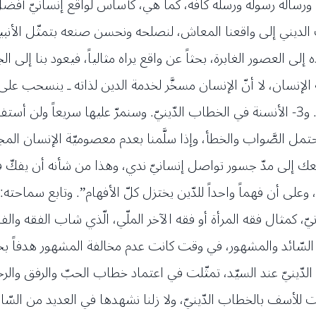
ورسالة رسوله ورسله كافة، كما هي، كأساس لواقع إنسانيّ أفضل
 الديني إلى واقعنا المعاش، لنصلحه ونحسن صنعه بتمثّل الأنبيا
إلى العصور الغابرة، بحثاً عن واقع يراه مثالياً، فيعود بنا إلى ال
في الفهم الديني. 2- الأنسنة في التّشريع الدينيّ. و3- الأنسنة في الخطاب الدّينيّ. وسن
حتمل الصَّواب والخطأ، وإذا سلَّمنا بعدم معصوميّة الإنسان المج
ك إلى مدّ جسور تواصل إنسانيّ ندي، وهذا من شأنه أن يفكّ فتيل
ى أن فهماً واحداً للدّين يختزل كلّ الأفهام”. وتابع سماحته: “أم
، كمثال فقه المرأة أو فقه الآخر الملّي، الّذي شاب الفقه وال
ن السّائد والمشهور، في وقت كانت عدم مخالفة المشهور هدفاً بح
الدّينيّ عند السيّد، تمثّلت في اعتماد خطاب الحبّ والرفق والر
تبطت للأسف بالخطاب الدّينيّ، ولا زلنا نشهدها في العديد من ا