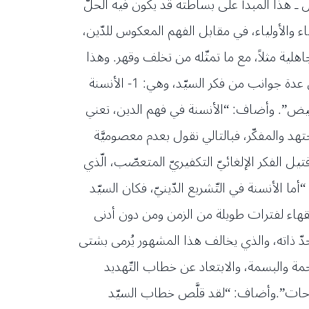
 ـ هذا المبدأ على بساطته قد يكون فيه الحلّ
ء والأولياء، في مقابل الفهم المعكوس للدّين،
جاهلية مثلاً، مع ما تمثّله من تخلف وقهر. وهذا
المبدأ الَّذي حسمه السيد ـ مبدأ أنَّ الدين لخدمة الإنسان، لا أنّ الإنسان مسخَّر لخدمة الدين لذاته ـ ينسحب على عدة جوانب من فكر السيّد، وهي: 1- الأنسنة
مرّ عليها سريعاً ولن أستفيض”. وأضاف: “الأنسنة في فهم الدين، تعني
تهد والمفكّر، فبالتالي نقول بعدم معصوميَّة
 الفكر الإلغائيّ التكفيريّ المتعصّب، الّذي
ا الأنسنة في التّشريع الدّينيّ، فكان السيّد
فقهاء لفترات طويلة من الزمن ومن دون أدنى
دّ ذاته، والذي يخالف هذا المشهور يُرمى بشتى
حمة والبسمة، والابتعاد عن خطاب التّهديد
لسّاحات”.وأضاف: “لقد قلَّص خطاب السيّد