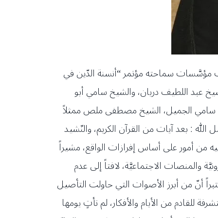
 مؤسَّسات سماحته مؤتمر “أنسنة الدّين في
لشيخ عبد اللطيف دريان، والشيخ سامي أبو
ائب سامي الجميل، الشيخ مصطفى ملص ممثلاً
 الله : بعد آيات من القرآن الكريم، والنّشيد
انيه من أمور على أساس إفرازات الواقع، مشيراً
ة والمنصات الاجتماعيَّة، لافتاً إلى عدم
عتبراً أنّ من أبرز الأصوات التي حاولت التأصيل
ة للقادم من الأيام والأفكار، لم تأتٍ يومها