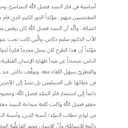
أساسية في فكر السيد فضل الله السياسيّ، وخصو
المغتصبين منهم.. مؤكداً الدور الكبير الذي قام 
اغتياله.. وأكّد أن السيد فضل الله كان يرفض 
الأب الدكتور سليم دكاش، والّتي كانت تحت عنوان
مؤكداً أن هذا الطرح كان يمثل مخرجاً فكرياً لدول
الناس، متحدثاً عن مبدأ طهارة الإنسان الفطرية،
والفطريّ يسهل اللقاء معه. وتوقَّف دكاش عند رؤ
في عطائها على المسلمين بل تمتدّ إلى الآخر
داعياً إلى استثمار فكر السيّد فضل الله، وخصوص
جعفر فضل الله وكانت كلمة سماحة السيد جعفر 
من لوازم خطاب السيّد؛ أنسنة الدين، وأنسنة النب
دائمة للإنسانيَّة، وأنّ الإنسان محور الفاعلّية الح