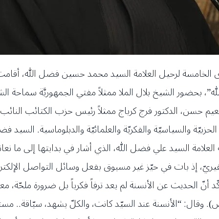
رى الخامسة لرحيل العلامة السيد محمد حسين فضل الله، أقامت
”، بحضور الشيخ بلال الملا ممثلاً مفتي الجمهوريَّة سماحة ا
 نعيم حسن، الدكتور فرج كرباج ممثلاً رئيس حزب الكتائب الن
بيّة والسياسيّة والفكريّة والعلمائيّة والدبلوماسية. السيد فضل
احة العلامة السيد علي فضل الله، الذي أشار في بدايتها إلى ما نع
يّ، إذ بات في حيّز غير مسبوق بفعل وسائل التواصل الإلكترونيَّ
ّد أنّ الحديث عن الأنسنة لم يعد ترفاً فكرياً بل ضرورة ملحّة، م
ال: “الأنسنة عند السيّد كانت، والكلّ يشهد، سبّاقة.. مستشرف