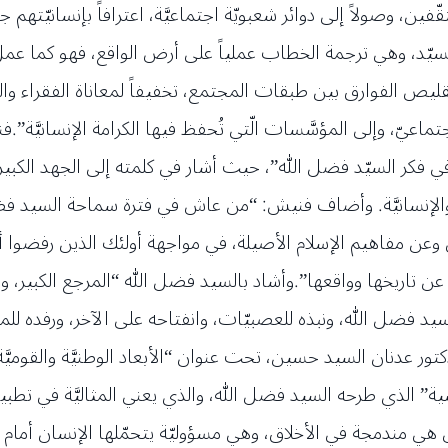
ّفين، وصولاً إلى دوائر شعبويّة اجتماعيَّة، اعترافاً بإنسانيّتهم 
سيّد، وهي ترجمة الخطاب عملياً على أرض الواقع، فهو كما عمل
 تقليص الفوارق بين طبقات المجتمع، تخفيفاً لمعاناة الفقراء 
تماعيّ، وإلى المؤسَّسات الّتي تُحفظ فيها الكرامة الإنسانيَّة
ة في فكر السيّد فضل الله”، حيث أشار في كلمته إلى الجهد الكبير
ريَّة والإنسانيَّة. وأضاف فنيش: “من عاش في فترة سماحة السي
 وعن مفاهيم الإسلام الأصيلة، في مواجهة أولئك الذين رفضوا أي
يخها وواقعها”.وأشاد بالسيد فضل الله “المرجع الكبير، وبالعلم
السيد فضل الله، ونبذه للعصبيّات، وانفتاحه على الآخر، ورفده لل
كتور عدنان السيد حسين، تحت عنوان “الأبعاد الوطنيَّة والقوميَ
ة” الذي طرحه السيد فضل الله، والذي يعني المثاليَّة في تطبيق
 هي مندمجة في الأخلاق، وهي مسؤوليّة يتحمّلها الإنسان أمام ق