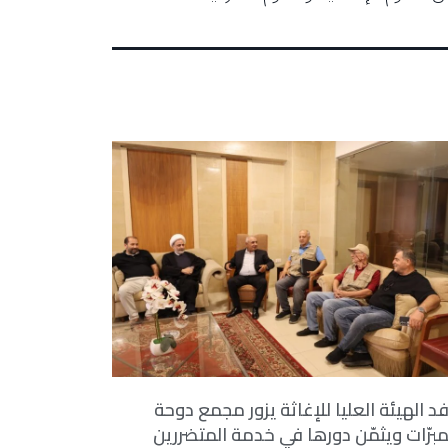
د الهيئة العليا للإغاثة يزور مجمع دوحة
مبرّات ويثمّن دورها في خدمة المتضررين