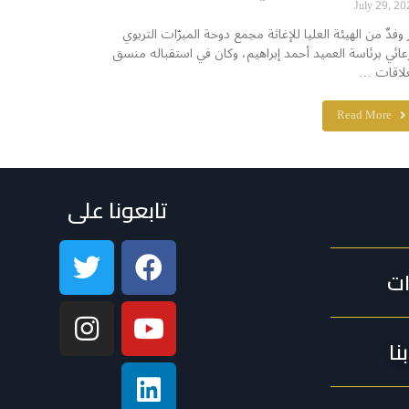
July 29, 20
ر وفدٌ من الهيئة العليا للإغاثة مجمع دوحة المبرّات التربوي
رعائي برئاسة العميد أحمد إبراهيم، وكان في استقباله منسق
علاقات …
Read More
تابعونا على
ات
نا