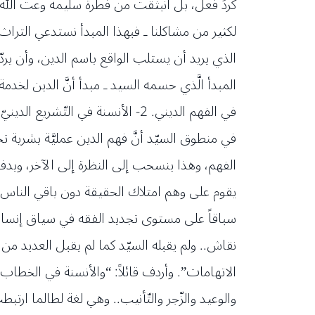
كردِّ فعل، بل انبثقت من فطرة سليمة وعت الله 
لكثير من مشاكلنا ـ فبهذا المبدأ نستدعي التراث
الذي يريد أن يستلب الواقع باسم الدين، وأن يردّه 
في منطوق السيّد أنَّ فهم الدين عمليَّة بشرية ت
الفهم، وهذا ينسحب إلى النظرة إلى الآخر، ويدفع
يقوم على وهم امتلاك الحقيقة دون باقي الناس، وعل
سباقاً على مستوى تجديد الفقه في سياق إنسانيّ
نقاش.. ولم يقبله السيّد كما لم يقبل العديد م
الاتهامات”. وأردف قائلاً: “والأنسنة في الخطاب 
والوعيد والزّجر والتّأنيب.. وهي لغة لطالما ار