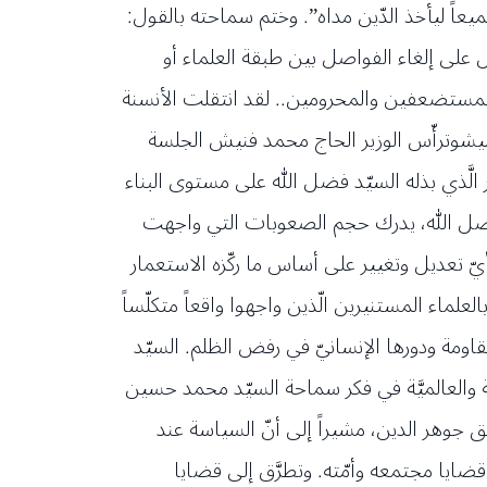
جميعاً ليأخذ الدّين مداه”. وختم سماحته بالقول:
 على إلغاء الفواصل بين طبقة العلماء أو
والمستضعفين والمحرومين.. لقد انتقلت الأنسنة
”.فنيشوترأّس الوزير الحاج محمد فنيش الجلسة
 الَّذي بذله السيّد فضل الله على مستوى البناء
د فضل الله، يدرك حجم الصعوبات التي واجهت
ّ تعديل وتغيير على أساس ما ركّزه الاستعمار
اء المستنيرين الّذين واجهوا واقعاً متكلّساً
مقاومة ودورها الإنسانيّ في رفض الظلم. السيّد
ّة والعالميَّة في فكر سماحة السيّد محمد حسين
 جوهر الدين، مشيراً إلى أنّ السياسة عند
ضايا مجتمعه وأمّته. وتطرَّق إلى قضايا