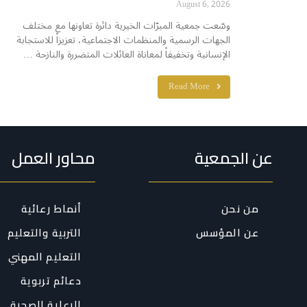
August 6, 2026
وسّعت جمعية المبرّات الخيرية دائرة تعاونها مع مختلف
الجهات الرسمية والمنظمات الاجتماعية، تعزيزاً للاستجابة
الإنسانية وتخفيفاً لمعاناة العائلات المتضررة والنازحة …
Read More
عن الجمعية
محاور العمل
من نحن
أنماط رعائية
عن المؤسس
التربية والتعليم
التعليم المهني
دعائم تربوية
الرعاية الصحية