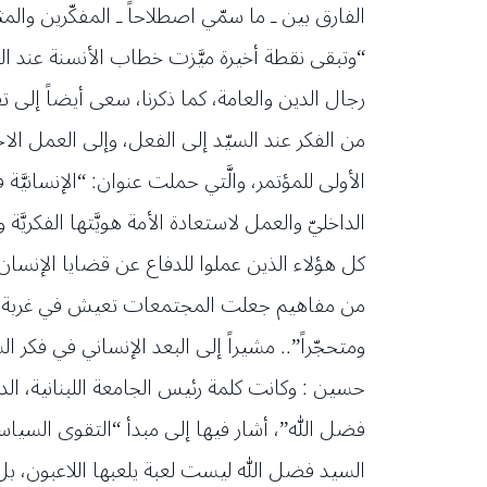
الفارق بين ـ ما سمّي اصطلاحاً ـ المفكّرين والمثق
“وتبقى نقطة أخيرة ميَّزت خطاب الأنسنة عند ال
رجال الدين والعامة، كما ذكرنا، سعى أيضاً إلى
من الفكر عند السيّد إلى الفعل، وإلى العمل الاج
الأولى للمؤتمر، والَّتي حملت عنوان: “الإنسانيَّ
الداخليّ والعمل لاستعادة الأمة هويَّتها الفك
كل هؤلاء الذين عملوا للدفاع عن قضايا الإنسان
من مفاهيم جعلت المجتمعات تعيش في غربة عن تار
ومتحجّراً”.. مشيراً إلى البعد الإنساني في فكر 
حسين : وكانت كلمة رئيس الجامعة اللبنانية، الد
فضل الله”، أشار فيها إلى مبدأ “التقوى السياسي
السيد فضل الله ليست لعبة يلعبها اللاعبون، بل