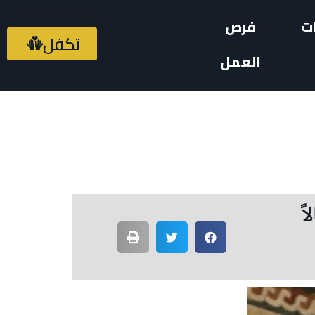
ت
فرص
تكفل
العمل
ً