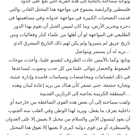
وتوجه سماحته بالتحية إلى هذه القرية التي تقع على حدود
فلسطين والرابضة بشموخ في مواجهة هذا المحتل الغادر، والتي
قدمت التضحيات الكبيرة في مواجهة عدوانه وفي مساهمتها في
دحره وتحرير الأرض، وما كان لميس الجبل أن تقوم بهذا الدور
الطليعي في المواجهة لو أن أهلها من علماء كبار وفعاليات ومن
تاريخ عريق لم يتميزوا ولم يكن لهم ذلك التاريخ المشرق الذي
نريد له أن يستمر ويتواصل…
وتابع: وكما بالأمس عادت الظروف لتقسو علينا، وأخذت موجات
الضغوط والحصار تتوالى علينا من كل حدب وصوب، ليساعدها
في ذلك انقسامات ومحاصصات وسياسات فاسدة وإدارة عبثية،
وتجارة جشعة، حتى تشعر كأن هناك من يريد إعادة لبنان وهذه
المنطقة الكريمة بخاصة إلى الزنازين القديمة…
ولفت سماحته إلى أن بعض هذه القوى الضاغطة من خارجية أو
داخلية يعرف ما يفعل، ويريد لهذا الوطن وفي القلب منه الجنوب
أن يعود ليتسول الأمن والسلام من محتل لا يعيش إلا على العدوان
والسيطرة، أو من قوى دولية كبرى لا يعنيها إلا تفوق هذا المحتل