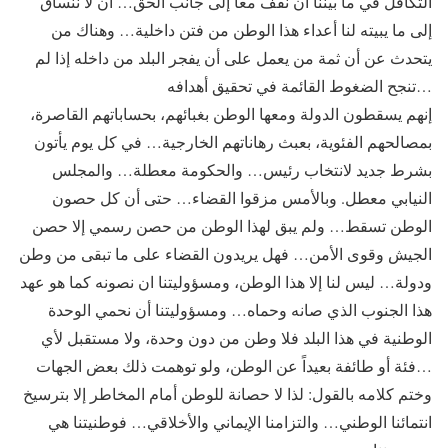
التكافل في ما بيننا ان نقف معاً إلى جانب الحق… أن لا ننساق
إلى ما يبيته لنا أعداء هذا الوطن من فتن داخلية… وهناك من
يتحدث عن أن ثمة من يعمل على أن يفجر البلد من داخله إذا لم
تنجح الضغوط القائمة في تحقيق أهدافه…
إنهم يسقطون الدولة ومعها الوطن بغبائهم، بحساباتهم القاصرة،
بمصالحهم الفئوية، بعبث رهاناتهم الخارجية… في كل يوم يأتون
بشرط جديد لانتخاب رئيس… والحكومة معطلة… والمجلس
النيابي معطل. وبالأمس مزقوا القضاء… حتى أن كل حصون
الوطن تسقط… ولم يبق لهذا الوطن من حصن رسمي إلا حصن
الجيش وقوى الأمن… فهل يريدون القضاء على ما تبقى من وطن
ودولة… ليس لنا إلا هذا الوطن، ومسؤوليتنا ان نصونه كما هو عهد
هذا الجنوب الذي صانه وحماه… ومسؤوليتنا أن نحمي الوحدة
الوطنية في هذا البلد فلا وطن من دون وحدة، ولا مستقبل لأي
فئة أو طائفة بعيداً عن الوطن، ولو توهمت ذلك بعض الجهات…
وختم كلامه بالقول: لذا لا حصانة للوطن أمام المخاطر إلا بترسيخ
انتمائنا الوطني… والتزامنا الإيماني والأخلاقي… فوطنيتنا هي