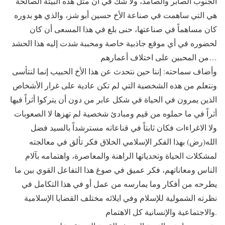
الجنوب الصابر والصامد، ولا شك في ان مثل هذه البيئة الصالحة
هي التي ساهمت في صناعة الأخ حسين أبو شز، والذي هو بدوره
كان مساهماً في صناعتها، حنى بلغ في هذا المسعى أن كان
لحضوره في أي موقع جاذبية خاصة ومحببة شدت إليه هذا الحشد
من المحبين على اختلاف أعمارهم…
وأضاف سماحته: إننا حين نتحدث عن هذا الأخ الحبيب إنما لنتأسى
ونتعلم من هذه الشخصية التي لم تكن عادية على غرار الأشخاص
الذين يمرون في الحياة في شكل عابر من دون أن يتركوا أثراً فيها
أثراً في ما حملوه من قيم ومبادئ شخصية لم تهزها لا الصعوبات
ولا الاغراءات فكان ثابتاً في قناعاته مسترشداً بالسيد فضل
الله(رض) بهذا الفكر الإسلامي الخلاق فكر تألق في معالجته
لمشكلات الحياة وتحدياتها الراهنة والمعاصرة، واهتمامه بآلام
الناس ومعاناتهم، فكر عميق في صوغ هذا التفاعل القوي بين ما
يطرحه من أفكار وما يمارسه من عمل أو في هذا التكامل في
نظرته الشمولية للإسلام وفي ايلائه مختلف القضايا الإسلامية
والاجتماعية والإنسانية كل الاهتمام.