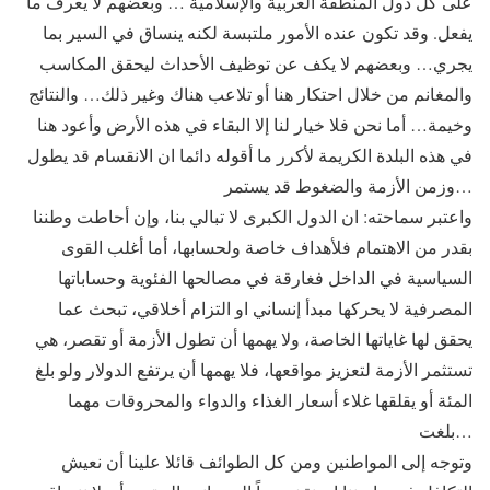
على كل دول المنطقة العربية والإسلامية … وبعضهم لا يعرف ما
يفعل. وقد تكون عنده الأمور ملتبسة لكنه ينساق في السير بما
يجري… وبعضهم لا يكف عن توظيف الأحداث ليحقق المكاسب
والمغانم من خلال احتكار هنا أو تلاعب هناك وغير ذلك… والنتائج
وخيمة… أما نحن فلا خيار لنا إلا البقاء في هذه الأرض وأعود هنا
في هذه البلدة الكريمة لأكرر ما أقوله دائما ان الانقسام قد يطول
وزمن الأزمة والضغوط قد يستمر…
واعتبر سماحته: ان الدول الكبرى لا تبالي بنا، وإن أحاطت وطننا
بقدر من الاهتمام فلأهداف خاصة ولحسابها، أما أغلب القوى
السياسية في الداخل فغارقة في مصالحها الفئوية وحساباتها
المصرفية لا يحركها مبدأ إنساني او التزام أخلاقي، تبحث عما
يحقق لها غاياتها الخاصة، ولا يهمها أن تطول الأزمة أو تقصر، هي
تستثمر الأزمة لتعزيز مواقعها، فلا يهمها أن يرتفع الدولار ولو بلغ
المئة أو يقلقها غلاء أسعار الغذاء والدواء والمحروقات مهما
بلغت…
وتوجه إلى المواطنين ومن كل الطوائف قائلا علينا أن نعيش